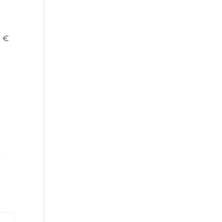
0 €
=