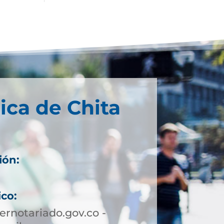
ica de Chita
ión:
ico:
rnotariado.gov.co -