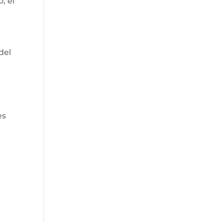
, el
del
es