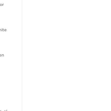
or
mite
den