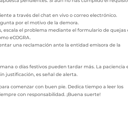
 apuesta pendientes. Si aún no has cumplido el requisito
iente a través del chat en vivo o correo electrónico.
egunta por el motivo de la demora.
s, escala el problema mediante el formulario de quejas 
 como eCOGRA.
entar una reclamación ante la entidad emisora de la
emana o días festivos pueden tardar más. La paciencia 
in justificación, es señal de alerta.
 para comenzar con buen pie. Dedica tiempo a leer los
iempre con responsabilidad. ¡Buena suerte!