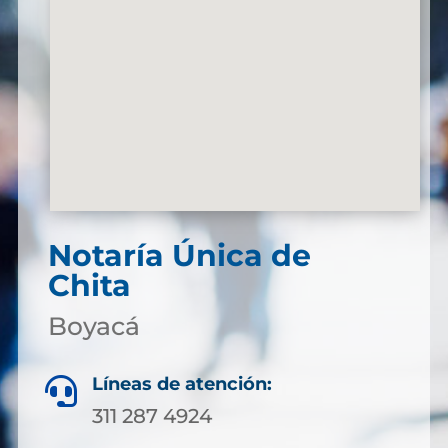
Notaría Única de
Chita
Boyacá
Líneas de atención:

311 287 4924