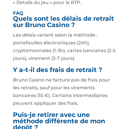
« Details du jeu » pour le RTP.
FAQ
Quels sont les délais de retrait
sur Bruno Casino ?
Les délais varient selon la méthode :
portefeuilles électroniques (24h),
cryptomonnaies (1-3h), cartes bancaires (2-5
jours), virement (3-7 jours).
Y a-t-il des frais de retrait ?
Bruno Casino ne facture pas de frais pour
les retraits, sauf pour les virements
bancaires (10 €). Certains intermédiaires
peuvent appliquer des frais.
Puis-je retirer avec une
méthode différente de mon
dépôt ?