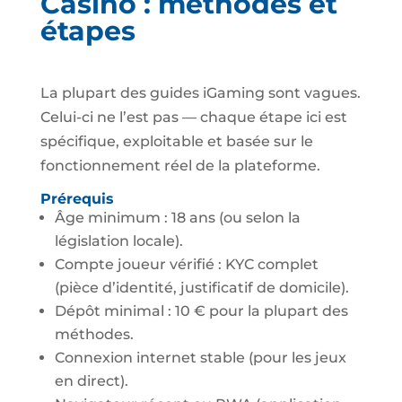
Casino : méthodes et
étapes
La plupart des guides iGaming sont vagues.
Celui-ci ne l’est pas — chaque étape ici est
spécifique, exploitable et basée sur le
fonctionnement réel de la plateforme.
Prérequis
Âge minimum : 18 ans (ou selon la
législation locale).
Compte joueur vérifié : KYC complet
(pièce d’identité, justificatif de domicile).
Dépôt minimal : 10 € pour la plupart des
méthodes.
Connexion internet stable (pour les jeux
en direct).