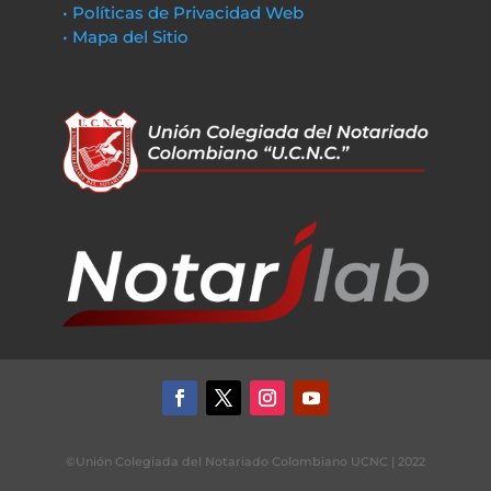
• Políticas de Privacidad Web
• Mapa del Sitio
©Unión Colegiada del Notariado Colombiano UCNC | 2022