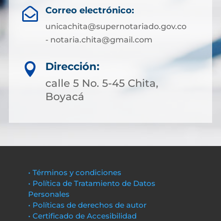
Correo electrónico:

unicachita@supernotariado.gov.co
- notaria.chita@gmail.com
Dirección:

calle 5 No. 5-45 Chita,
Boyacá
• Términos y condiciones
• Política de Tratamiento de Datos
Personales
• Políticas de derechos de autor
• Certificado de Accesibilidad