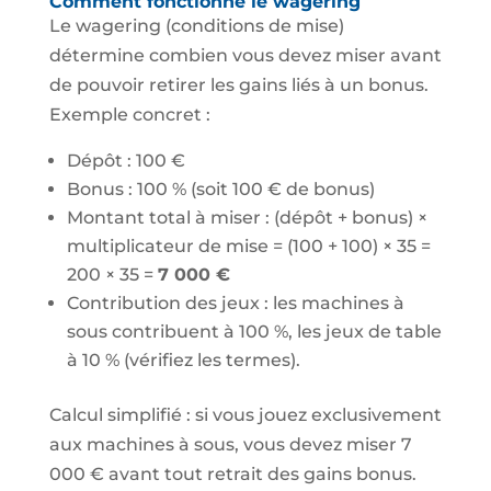
Comment fonctionne le wagering
Le wagering (conditions de mise)
détermine combien vous devez miser avant
de pouvoir retirer les gains liés à un bonus.
Exemple concret :
Dépôt : 100 €
Bonus : 100 % (soit 100 € de bonus)
Montant total à miser : (dépôt + bonus) ×
multiplicateur de mise = (100 + 100) × 35 =
200 × 35 =
7 000 €
Contribution des jeux : les machines à
sous contribuent à 100 %, les jeux de table
à 10 % (vérifiez les termes).
Calcul simplifié : si vous jouez exclusivement
aux machines à sous, vous devez miser 7
000 € avant tout retrait des gains bonus.