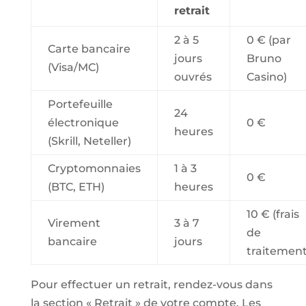
retrait
2 à 5
0 € (par
Carte bancaire
jours
Bruno
(Visa/MC)
ouvrés
Casino)
Portefeuille
24
électronique
0 €
heures
(Skrill, Neteller)
Cryptomonnaies
1 à 3
0 €
(BTC, ETH)
heures
10 € (frais
Virement
3 à 7
de
bancaire
jours
traitement
Pour effectuer un retrait, rendez-vous dans
la section « Retrait » de votre compte. Les