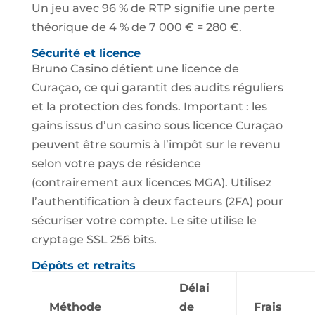
Un jeu avec 96 % de RTP signifie une perte
théorique de 4 % de 7 000 € = 280 €.
Sécurité et licence
Bruno Casino détient une licence de
Curaçao, ce qui garantit des audits réguliers
et la protection des fonds. Important : les
gains issus d’un casino sous licence Curaçao
peuvent être soumis à l’impôt sur le revenu
selon votre pays de résidence
(contrairement aux licences MGA). Utilisez
l’authentification à deux facteurs (2FA) pour
sécuriser votre compte. Le site utilise le
cryptage SSL 256 bits.
Dépôts et retraits
Délai
Méthode
de
Frais