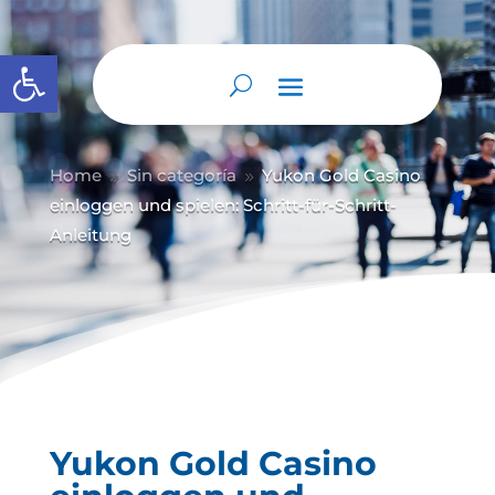
Abrir barra de herramientas
Home
Sin categoría
Yukon Gold Casino
9
9
einloggen und spielen: Schritt-für-Schritt-
Anleitung
Yukon Gold Casino