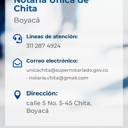
Chita
Boyacá
Líneas de atención:

311 287 4924
Correo electrónico:

unicachita@supernotariado.gov.co
- notaria.chita@gmail.com
Dirección:

calle 5 No. 5-45 Chita,
Boyacá