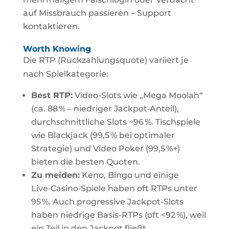
auf Missbrauch passieren – Support
kontaktieren.
Worth Knowing
Die RTP (Rückzahlungsquote) variiert je
nach Spielkategorie:
Best RTP:
Video-Slots wie „Mega Moolah“
(ca. 88 % – niedriger Jackpot‑Anteil),
durchschnittliche Slots ~96 %. Tischspiele
wie Blackjack (99,5 % bei optimaler
Strategie) und Video Poker (99,5 %+)
bieten die besten Quoten.
Zu meiden:
Keno, Bingo und einige
Live‑Casino‑Spiele haben oft RTPs unter
95 %. Auch progressive Jackpot-Slots
haben niedrige Basis-RTPs (oft <92 %), weil
ein Teil in den Jackpot fließt.