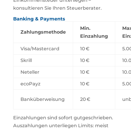
Einkommensteuer unterliegen –
konsultieren Sie Ihren Steuerberater.
Banking & Payments
Min.
Max
Zahlungsmethode
Einzahlung
Ein
Visa/Mastercard
10 €
5.0
Skrill
10 €
10.
Neteller
10 €
10.
ecoPayz
10 €
5.0
Banküberweisung
20 €
unb
Einzahlungen sind sofort gutgeschrieben.
Auszahlungen unterliegen Limits: meist