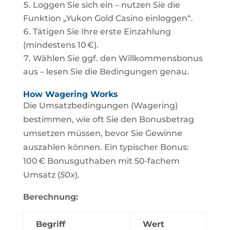
Loggen Sie sich ein – nutzen Sie die
Funktion „Yukon Gold Casino einloggen“.
Tätigen Sie Ihre erste Einzahlung
(mindestens 10 €).
Wählen Sie ggf. den Willkommensbonus
aus – lesen Sie die Bedingungen genau.
How Wagering Works
Die Umsatzbedingungen (Wagering)
bestimmen, wie oft Sie den Bonusbetrag
umsetzen müssen, bevor Sie Gewinne
auszahlen können. Ein typischer Bonus:
100 € Bonusguthaben mit 50‑fachem
Umsatz (
50x
).
Berechnung:
Begriff
Wert