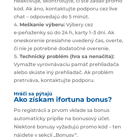
neaktivuje, skontrolujte, či ste zadali promo
kód. Ak áno, kontaktujte podporu cez live
chat – odpovedajú do 5 minút.
Meškanie výberu:
Výbery cez
e‑peňaženky sú do 24 h, karty 1–3 dni. Ak
oneskorenie presiahne uvedený čas, overte,
či nie je potrebné dodatočné overenie.
Technický problém (hra sa nenačíta):
Vymažte vyrovnávaciu pamäť prehliadača
alebo skúste iný prehliadač. Ak problém
pretrváva, kontaktujte podporu.
Hráči sa pýtajú
Ako získam ifortuna bonus?
Po registrácii a prvom vklade sa bonus
automaticky pripíše na bonusový účet.
Niektoré bonusy vyžadujú promo kód – ten
nájdete v sekcii „Bonusy“.