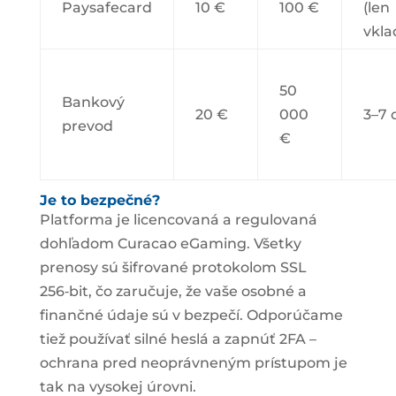
Paysafecard
10 €
100 €
(len
vkla
50
Bankový
20 €
000
3–7 
prevod
€
Je to bezpečné?
Platforma je licencovaná a regulovaná
dohľadom Curacao eGaming. Všetky
prenosy sú šifrované protokolom SSL
256‑bit, čo zaručuje, že vaše osobné a
finančné údaje sú v bezpečí. Odporúčame
tiež používať silné heslá a zapnúť 2FA –
ochrana pred neoprávneným prístupom je
tak na vysokej úrovni.