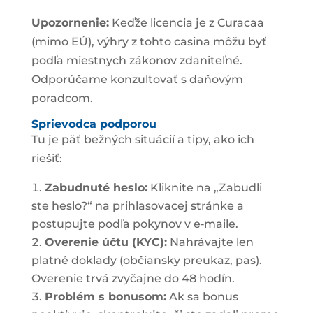
Upozornenie:
Keďže licencia je z Curacaa
(mimo EÚ), výhry z tohto casina môžu byť
podľa miestnych zákonov zdaniteľné.
Odporúčame konzultovať s daňovým
poradcom.
Sprievodca podporou
Tu je päť bežných situácií a tipy, ako ich
riešiť:
Zabudnuté heslo:
Kliknite na „Zabudli
ste heslo?“ na prihlasovacej stránke a
postupujte podľa pokynov v e‑maile.
Overenie účtu (KYC):
Nahrávajte len
platné doklady (občiansky preukaz, pas).
Overenie trvá zvyčajne do 48 hodín.
Problém s bonusom:
Ak sa bonus