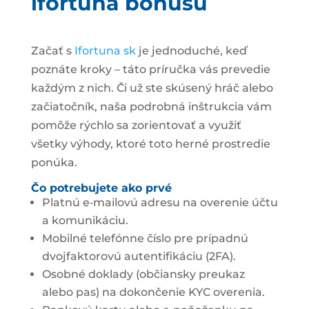
ifortuna bonusu
Začať s
Ifortuna sk
je jednoduché, keď
poznáte kroky – táto príručka vás prevedie
každým z nich. Či už ste skúsený hráč alebo
začiatočník, naša podrobná inštrukcia vám
pomôže rýchlo sa zorientovať a využiť
všetky výhody, ktoré toto herné prostredie
ponúka.
Čo potrebujete ako prvé
Platnú e‑mailovú adresu na overenie účtu
a komunikáciu.
Mobilné telefónne číslo pre prípadnú
dvojfaktorovú autentifikáciu (2FA).
Osobné doklady (občiansky preukaz
alebo pas) na dokončenie KYC overenia.