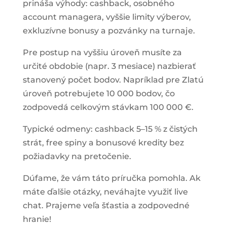
prináša výhody: cashback, osobného
account managera, vyššie limity výberov,
exkluzívne bonusy a pozvánky na turnaje.
Pre postup na vyššiu úroveň musíte za
určité obdobie (napr. 3 mesiace) nazbierať
stanovený počet bodov. Napríklad pre Zlatú
úroveň potrebujete 10 000 bodov, čo
zodpovedá celkovým stávkam 100 000 €.
Typické odmeny: cashback 5–15 % z čistých
strát, free spiny a bonusové kredity bez
požiadavky na pretočenie.
Dúfame, že vám táto príručka pomohla. Ak
máte ďalšie otázky, neváhajte využiť live
chat. Prajeme veľa šťastia a zodpovedné
hranie!