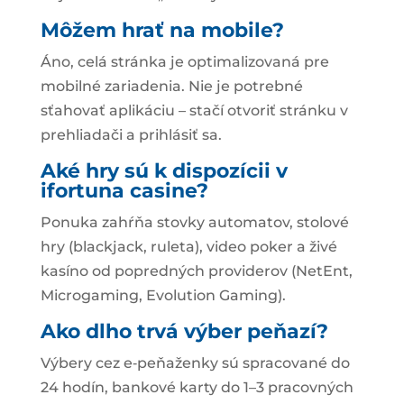
Môžem hrať na mobile?
Áno, celá stránka je optimalizovaná pre
mobilné zariadenia. Nie je potrebné
sťahovať aplikáciu – stačí otvoriť stránku v
prehliadači a prihlásiť sa.
Aké hry sú k dispozícii v
ifortuna casine?
Ponuka zahŕňa stovky automatov, stolové
hry (blackjack, ruleta), video poker a živé
kasíno od popredných providerov (NetEnt,
Microgaming, Evolution Gaming).
Ako dlho trvá výber peňazí?
Výbery cez e‑peňaženky sú spracované do
24 hodín, bankové karty do 1–3 pracovných