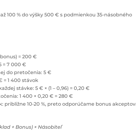
 až 100 % do výšky 500 € s podmienkou 35-násobného
 (bonus) = 200 €
5 = 7 000 €
j do pretočenia: 5 €
€ = 1 400 stávok
ždej stávke: 5 € × (1 – 0,96) = 0,20 €
očenia: 1 400 × 0,20 € = 280 €
: približne 10‑20 %, preto odporúčame bonus akceptov
klad + Bonus) × Násobiteľ