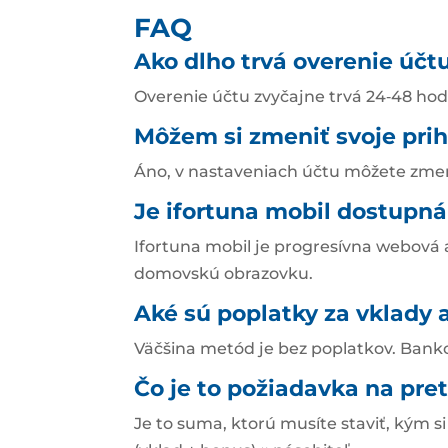
FAQ
Ako dlho trvá overenie účt
Overenie účtu zvyčajne trvá 24‑48 ho
Môžem si zmeniť svoje prih
Áno, v nastaveniach účtu môžete zmen
Je ifortuna mobil dostupná
Ifortuna mobil je progresívna webová ap
domovskú obrazovku.
Aké sú poplatky za vklady 
Väčšina metód je bez poplatkov. Bank
Čo je to požiadavka na pre
Je to suma, ktorú musíte staviť, kým s