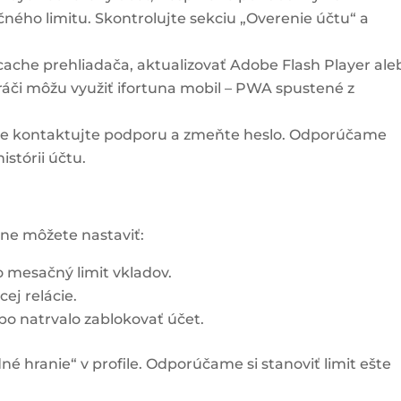
ného limitu. Skontrolujte sekciu „Overenie účtu“ a
ache prehliadača, aktualizovať Adobe Flash Player ale
ráči môžu využiť ifortuna mobil – PWA spustené z
e kontaktujte podporu a zmeňte heslo. Odporúčame
istórii účtu.
une môžete nastaviť:
 mesačný limit vkladov.
ej relácie.
o natrvalo zablokovať účet.
é hranie“ v profile. Odporúčame si stanoviť limit ešte