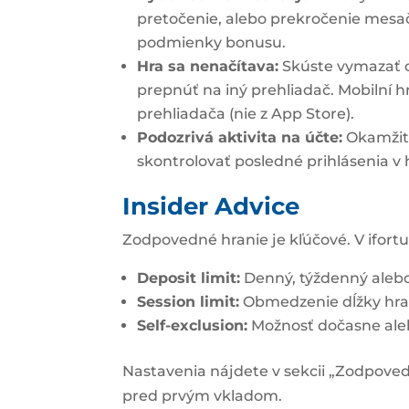
pretočenie, alebo prekročenie mesač
podmienky bonusu.
Hra sa nenačítava:
Skúste vymazať c
prepnúť na iný prehliadač. Mobilní h
prehliadača (nie z App Store).
Podozrivá aktivita na účte:
Okamžit
skontrolovať posledné prihlásenia v h
Insider Advice
Zodpovedné hranie je kľúčové. V ifort
Deposit limit:
Denný, týždenný alebo
Session limit:
Obmedzenie dĺžky hrac
Self-exclusion:
Možnosť dočasne aleb
Nastavenia nájdete v sekcii „Zodpovedn
pred prvým vkladom.