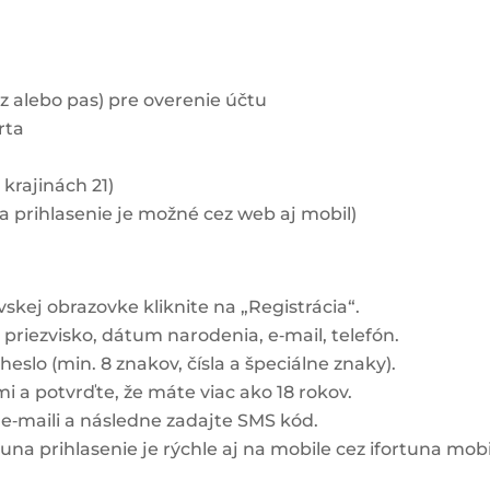
z alebo pas) pre overenie účtu
rta
krajinách 21)
na prihlasenie je možné cez web aj mobil)
skej obrazovke kliknite na „Registrácia“.
priezvisko, dátum narodenia, e‑mail, telefón.
heslo (min. 8 znakov, čísla a špeciálne znaky).
a potvrďte, že máte viac ako 18 rokov.
v e‑maili a následne zadajte SMS kód.
tuna prihlasenie je rýchle aj na mobile cez ifortuna mobi