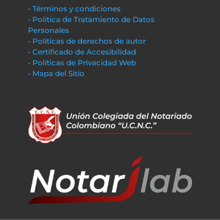
• Términos y condiciones
• Política de Tratamiento de Datos
Personales
• Políticas de derechos de autor
• Certificado de Accesibilidad
• Políticas de Privacidad Web
• Mapa del Sitio