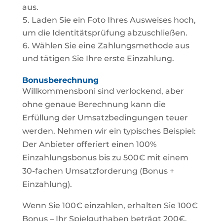
aus.
Laden Sie ein Foto Ihres Ausweises hoch,
um die Identitätsprüfung abzuschließen.
Wählen Sie eine Zahlungsmethode aus
und tätigen Sie Ihre erste Einzahlung.
Bonusberechnung
Willkommensboni sind verlockend, aber
ohne genaue Berechnung kann die
Erfüllung der Umsatzbedingungen teuer
werden. Nehmen wir ein typisches Beispiel:
Der Anbieter offeriert einen 100%
Einzahlungsbonus bis zu 500€ mit einem
30-fachen Umsatzforderung (Bonus +
Einzahlung).
Wenn Sie 100€ einzahlen, erhalten Sie 100€
Bonus – Ihr Spielguthaben beträgt 200€.