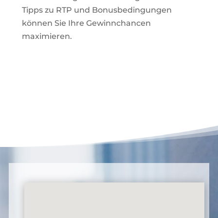
Tipps zu RTP und Bonusbedingungen
können Sie Ihre Gewinnchancen
maximieren.