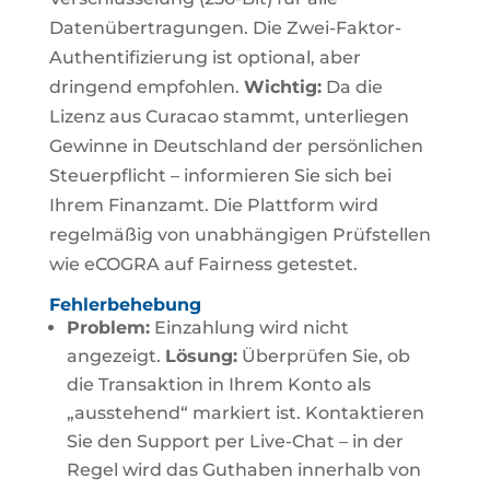
Datenübertragungen. Die Zwei-Faktor-
Authentifizierung ist optional, aber
dringend empfohlen.
Wichtig:
Da die
Lizenz aus Curacao stammt, unterliegen
Gewinne in Deutschland der persönlichen
Steuerpflicht – informieren Sie sich bei
Ihrem Finanzamt. Die Plattform wird
regelmäßig von unabhängigen Prüfstellen
wie eCOGRA auf Fairness getestet.
Fehlerbehebung
Problem:
Einzahlung wird nicht
angezeigt.
Lösung:
Überprüfen Sie, ob
die Transaktion in Ihrem Konto als
„ausstehend“ markiert ist. Kontaktieren
Sie den Support per Live-Chat – in der
Regel wird das Guthaben innerhalb von