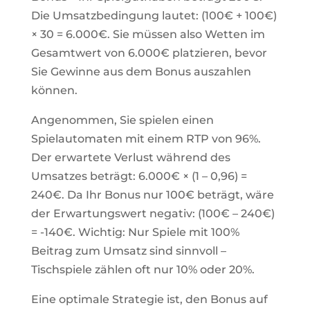
Die Umsatzbedingung lautet: (100€ + 100€)
× 30 = 6.000€. Sie müssen also Wetten im
Gesamtwert von 6.000€ platzieren, bevor
Sie Gewinne aus dem Bonus auszahlen
können.
Angenommen, Sie spielen einen
Spielautomaten mit einem RTP von 96%.
Der erwartete Verlust während des
Umsatzes beträgt: 6.000€ × (1 – 0,96) =
240€. Da Ihr Bonus nur 100€ beträgt, wäre
der Erwartungswert negativ: (100€ – 240€)
= -140€. Wichtig: Nur Spiele mit 100%
Beitrag zum Umsatz sind sinnvoll –
Tischspiele zählen oft nur 10% oder 20%.
Eine optimale Strategie ist, den Bonus auf