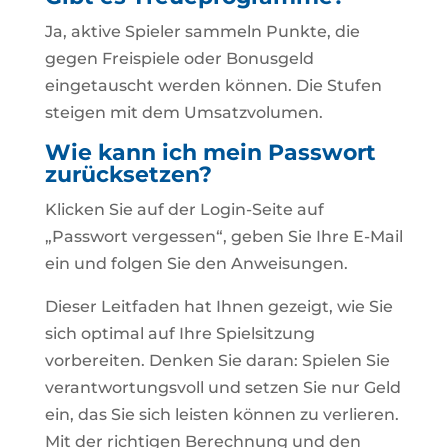
Ja, aktive Spieler sammeln Punkte, die
gegen Freispiele oder Bonusgeld
eingetauscht werden können. Die Stufen
steigen mit dem Umsatzvolumen.
Wie kann ich mein Passwort
zurücksetzen?
Klicken Sie auf der Login-Seite auf
„Passwort vergessen“, geben Sie Ihre E-Mail
ein und folgen Sie den Anweisungen.
Dieser Leitfaden hat Ihnen gezeigt, wie Sie
sich optimal auf Ihre Spielsitzung
vorbereiten. Denken Sie daran: Spielen Sie
verantwortungsvoll und setzen Sie nur Geld
ein, das Sie sich leisten können zu verlieren.
Mit der richtigen Berechnung und den