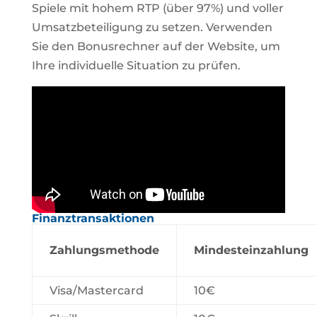
Spiele mit hohem RTP (über 97%) und voller
Umsatzbeteiligung zu setzen. Verwenden
Sie den Bonusrechner auf der Website, um
Ihre individuelle Situation zu prüfen.
Finanztransaktionen
Zahlungsmethode
Mindesteinzahlung
Visa/Mastercard
10€