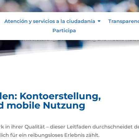
Atención y servicios a la ciudadanía
Transparen
Participa
itfaden: Kontoerstellung, Bonusrechnung und mobile Nutz
en: Kontoerstellung,
 mobile Nutzung
k in ihrer Qualität – dieser Leitfaden durchschneidet 
ch für ein reibungsloses Erlebnis zählt.