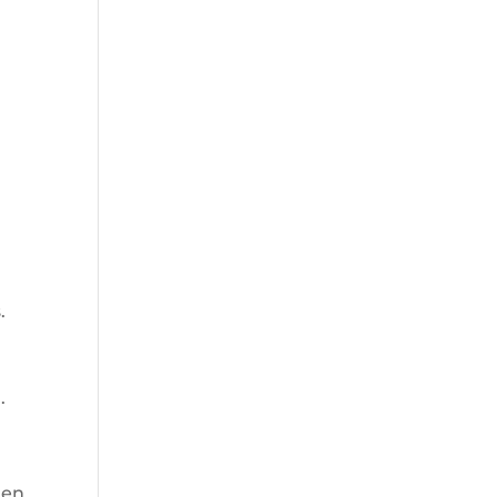
.
.
ten