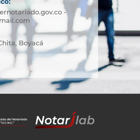
ico:
rnotariado.gov.co -
gmail.com
 Chita, Boyacá