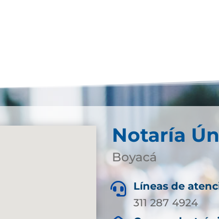
Notaría Ún
Boyacá
Líneas de atenc

311 287 4924