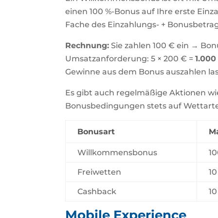
einen 100 %-Bonus auf Ihre erste Einz
Fache des Einzahlungs- + Bonusbetrag
Rechnung:
Sie zahlen 100 € ein → Bo
Umsatzanforderung: 5 × 200 € =
1.000
Gewinne aus dem Bonus auszahlen las
Es gibt auch regelmäßige Aktionen wi
Bonusbedingungen stets auf Wettart
Bonusart
M
Willkommensbonus
10
Freiwetten
10
Cashback
10
Mobile Experience