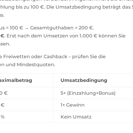
ahlung bis zu 100 €. Die Umsatzbedingung beträgt das 
s.
nus = 100 € → Gesamtguthaben = 200 €.
 €
. Erst nach dem Umsetzen von 1.000 € können Sie
sen.
e Freiwetten oder Cashback – prüfen Sie die
en und Mindestquoten.
aximalbetrag
Umsatzbedingung
0 €
5× (Einzahlung+Bonus)
 €
1× Gewinn
 %
Kein Umsatz