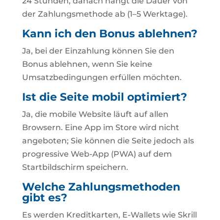
24 Stunden, danach hängt die Dauer von
der Zahlungsmethode ab (1–5 Werktage).
Kann ich den Bonus ablehnen?
Ja, bei der Einzahlung können Sie den
Bonus ablehnen, wenn Sie keine
Umsatzbedingungen erfüllen möchten.
Ist die Seite mobil optimiert?
Ja, die mobile Website läuft auf allen
Browsern. Eine App im Store wird nicht
angeboten; Sie können die Seite jedoch als
progressive Web-App (PWA) auf dem
Startbildschirm speichern.
Welche Zahlungsmethoden
gibt es?
Es werden Kreditkarten, E-Wallets wie Skrill