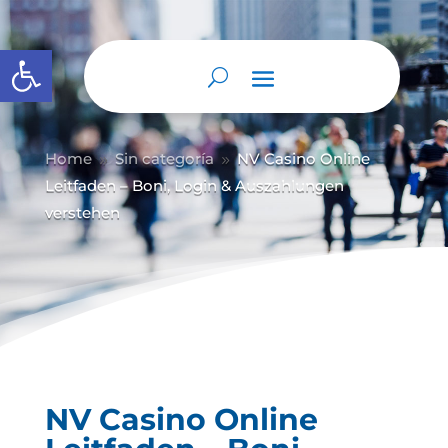
Abrir barra de herramientas
Home
Sin categoría
NV Casino Online
9
9
Leitfaden – Boni, Login & Auszahlungen
verstehen
NV Casino Online