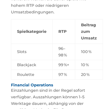
hohem RTP oder niedrigeren
Umsatzbedingungen.
Beitrag
Spielkategorie
RTP
zum
Umsatz
96–
Slots
100 %
98 %
Blackjack
99 %+
10 %
Roulette
97 %
20 %
Financial Operations
Einzahlungen sind in der Regel sofort
verfügbar. Auszahlungen können 1–5
Werktage dauern, abhängig von der