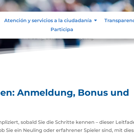
Atención y servicios a la ciudadanía
Transparen
Participa
itfaden: Anmeldung, Bonus und Wagering
den: Anmeldung, Bonus und
pliziert, sobald Sie die Schritte kennen – dieser Leitfa
ob Sie ein Neuling oder erfahrener Spieler sind, mit die