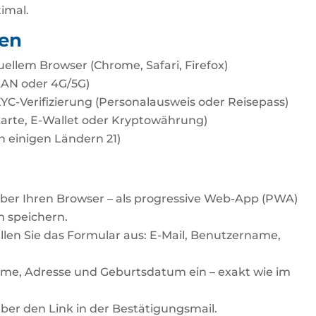
timal.
gen
ellem Browser (Chrome, Safari, Firefox)
LAN oder 4G/5G)
YC-Verifizierung (Personalausweis oder Reisepass)
karte, E-Wallet oder Kryptowährung)
in einigen Ländern 21)
ber Ihren Browser – als progressive Web-App (PWA)
m speichern.
üllen Sie das Formular aus: E-Mail, Benutzername,
ame, Adresse und Geburtsdatum ein – exakt wie im
über den Link in der Bestätigungsmail.