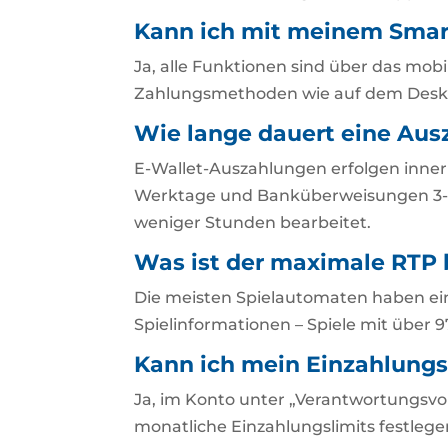
Kann ich mit meinem Smar
Ja, alle Funktionen sind über das mobi
Zahlungsmethoden wie auf dem Desk
Wie lange dauert eine Au
E-Wallet-Auszahlungen erfolgen inner
Werktage und Banküberweisungen 3-
weniger Stunden bearbeitet.
Was ist der maximale RTP 
Die meisten Spielautomaten haben ein
Spielinformationen – Spiele mit über 
Kann ich mein Einzahlungs
Ja, im Konto unter „Verantwortungsvol
monatliche Einzahlungslimits festlegen