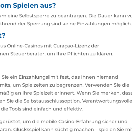
vom Spielen aus?
um eine Selbstsperre zu beantragen. Die Dauer kann v
Während der Sperrung sind keine Einzahlungen möglich
t?
us Online-Casinos mit Curaçao-Lizenz der
en Steuerberater, um Ihre Pflichten zu klären.
 Sie ein Einzahlungslimit fest, das Ihnen niemand
limits, um Spielzeiten zu begrenzen. Verwenden Sie die
mäßig an Ihre Spielzeit erinnert. Wenn Sie merken, das
en Sie die Selbstausschlussoption. Verantwortungsvoll
ie Tools sind einfach und effektiv.
 gerüstet, um die mobile Casino-Erfahrung sicher und
ran: Glücksspiel kann süchtig machen – spielen Sie mi