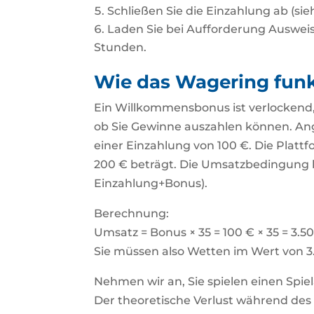
Schließen Sie die Einzahlung ab (sie
Laden Sie bei Aufforderung Ausweis
Stunden.
Wie das Wagering funk
Ein Willkommensbonus ist verlockend
ob Sie Gewinne auszahlen können. An
einer Einzahlung von 100 €. Die Platt
200 € beträgt. Die Umsatzbedingung b
Einzahlung+Bonus).
Berechnung:
Umsatz = Bonus × 35 = 100 € × 35 = 3.5
Sie müssen also Wetten im Wert von 3
Nehmen wir an, Sie spielen einen Spi
Der theoretische Verlust während des