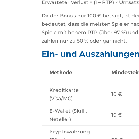
Erwarteter Verlust = (1 – RTP) × Umsatz
Da der Bonus nur 100 € beträgt, ist de
bedeutet, dass die meisten Spieler n
Spiele mit hohem RTP (über 97 %) un
zählen nur zu 50 % oder gar nicht.
Ein- und Auszahlunge
Methode
Mindestei
Kreditkarte
10 €
(Visa/MC)
E-Wallet (Skrill,
10 €
Neteller)
Kryptowährung