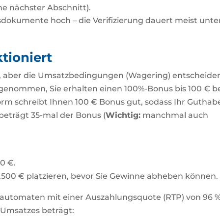
he nächster Abschnitt).
dokumente hoch – die Verifizierung dauert meist unte
tioniert
, aber die Umsatzbedingungen (Wagering) entscheide
genommen, Sie erhalten einen 100%-Bonus bis 100 € b
form schreibt Ihnen 100 € Bonus gut, sodass Ihr Guthab
eträgt 35-mal der Bonus (
Wichtig:
manchmal auch
00 €.
.500 € platzieren, bevor Sie Gewinne abheben können.
elautomaten mit einer Auszahlungsquote (RTP) von 96 %
 Umsatzes beträgt: