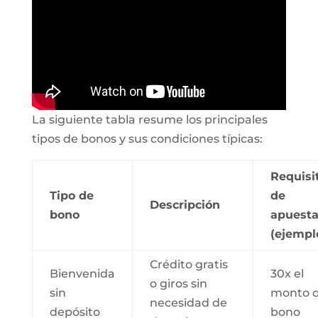
La siguiente tabla resume los principales
tipos de bonos y sus condiciones típicas:
Requisi
Tipo de
de
Descripción
bono
apuest
(ejempl
Crédito gratis
Bienvenida
30x el
o giros sin
sin
monto d
necesidad de
depósito
bono