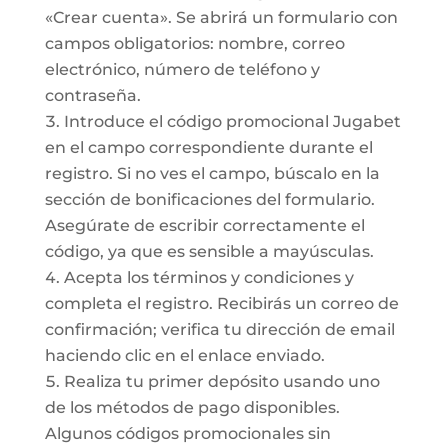
«Crear cuenta». Se abrirá un formulario con
campos obligatorios: nombre, correo
electrónico, número de teléfono y
contraseña.
Introduce el código promocional Jugabet
en el campo correspondiente durante el
registro. Si no ves el campo, búscalo en la
sección de bonificaciones del formulario.
Asegúrate de escribir correctamente el
código, ya que es sensible a mayúsculas.
Acepta los términos y condiciones y
completa el registro. Recibirás un correo de
confirmación; verifica tu dirección de email
haciendo clic en el enlace enviado.
Realiza tu primer depósito usando uno
de los métodos de pago disponibles.
Algunos códigos promocionales sin