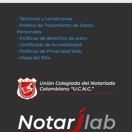
• Términos y condiciones
• Política de Tratamiento de Datos
Personales
• Políticas de derechos de autor
• Certificado de Accesibilidad
• Políticas de Privacidad Web
• Mapa del Sitio