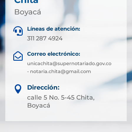
Boyacá
Líneas de atención:

311 287 4924
Correo electrónico:

unicachita@supernotariado.gov.co
- notaria.chita@gmail.com
Dirección:

calle 5 No. 5-45 Chita,
Boyacá