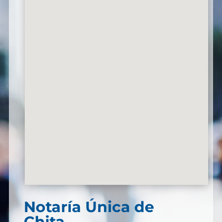
Notaría Única de
Chita