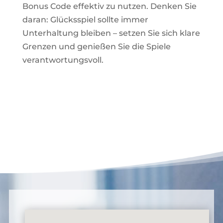
Bonus Code effektiv zu nutzen. Denken Sie
daran: Glücksspiel sollte immer
Unterhaltung bleiben – setzen Sie sich klare
Grenzen und genießen Sie die Spiele
verantwortungsvoll.