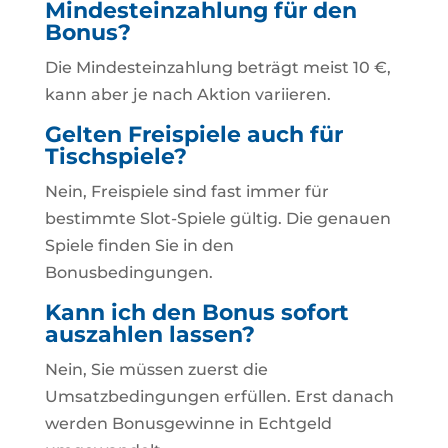
Mindesteinzahlung für den
Bonus?
Die Mindesteinzahlung beträgt meist 10 €,
kann aber je nach Aktion variieren.
Gelten Freispiele auch für
Tischspiele?
Nein, Freispiele sind fast immer für
bestimmte Slot-Spiele gültig. Die genauen
Spiele finden Sie in den
Bonusbedingungen.
Kann ich den Bonus sofort
auszahlen lassen?
Nein, Sie müssen zuerst die
Umsatzbedingungen erfüllen. Erst danach
werden Bonusgewinne in Echtgeld