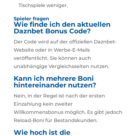
Tischspiele weniger.
Spieler fragen
Wie finde ich den aktuellen
Daznbet Bonus Code?
Der Code wird auf der offiziellen Daznbet-
Website oder in Werbe-E-Mails
veröffentlicht. Sie können auch
unabhängige Vergleichsseiten nutzen.
Kann ich mehrere Boni
hintereinander nutzen?
Nein, in der Regel ist nach der ersten
Einzahlung kein zweiter
Willkommensbonus möglich. Es gibt jedoch
Reload-Boni für Bestandskunden.
Wie hoch ist die