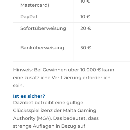
10 €
Mastercard)
PayPal
10 €
Sofortüberweisung
20 €
Banküberweisung
50 €
Hinweis: Bei Gewinnen über 10.000 € kann
eine zusätzliche Verifizierung erforderlich
sein.
Ist es sicher?
Daznbet betreibt eine gültige
Glücksspiellizenz der Malta Gaming
Authority (MGA). Das bedeutet, dass
strenge Auflagen in Bezug auf