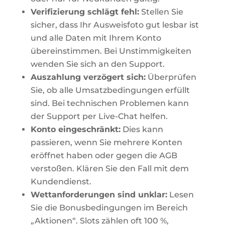
Verifizierung schlägt fehl:
Stellen Sie
sicher, dass Ihr Ausweisfoto gut lesbar ist
und alle Daten mit Ihrem Konto
übereinstimmen. Bei Unstimmigkeiten
wenden Sie sich an den Support.
Auszahlung verzögert sich:
Überprüfen
Sie, ob alle Umsatzbedingungen erfüllt
sind. Bei technischen Problemen kann
der Support per Live-Chat helfen.
Konto eingeschränkt:
Dies kann
passieren, wenn Sie mehrere Konten
eröffnet haben oder gegen die AGB
verstoßen. Klären Sie den Fall mit dem
Kundendienst.
Wettanforderungen sind unklar:
Lesen
Sie die Bonusbedingungen im Bereich
„Aktionen“. Slots zählen oft 100 %,