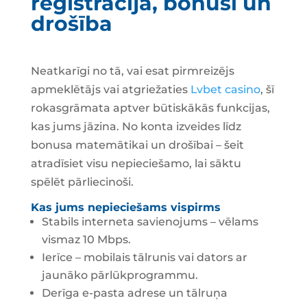
reģistrācija, bonusi un
drošība
Neatkarīgi no tā, vai esat pirmreizējs
apmeklētājs vai atgriežaties
Lvbet casino
, šī
rokasgrāmata aptver būtiskākās funkcijas,
kas jums jāzina. No konta izveides līdz
bonusa matemātikai un drošībai – šeit
atradīsiet visu nepieciešamo, lai sāktu
spēlēt pārliecinoši.
Kas jums nepieciešams vispirms
Stabils interneta savienojums – vēlams
vismaz 10 Mbps.
Ierīce – mobilais tālrunis vai dators ar
jaunāko pārlūkprogrammu.
Derīga e-pasta adrese un tālruņa