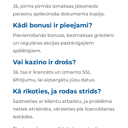
Jā, pirms pirmās izmaksas jāiesniedz
personu apliecinoša dokumenta kopija.
Kādi bonusi ir pieejami?
Pievienošanās bonuss, bezmaksas griezieni
un regulāras akcijas pastāvīgajiem
spēlētājiem.
Vai kazino ir drošs?
Jā, tas ir licencēts un izmanto SSL
šifrējumu, lai aizsargātu jūsu datus.
Kā rīkoties, ja rodas strīds?
Sazinieties ar klientu atbalstu; ja problēma
netiek atrisināta, vērsieties pie licencēšanas
iestādes.