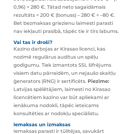
0,96) = 280 €. Tātad neto sagaidāmais
rezultāts = 200 € (bonuss) – 280 € = –80 €.
Bet bezmaksas griezienu laimesti parasti
nav iekļauti prasībā, tāpēc tie ir tīrs labums.
Vai tas ir droši?
Kazino darbojas ar Kirasao licenci, kas
nozīmē regulārus auditus un spēļu
godīgumu. Tiek izmantots SSL šifrējums
visiem datu pārraidēm, un nejaušo skaitļu
ģenerators (RNG) ir sertificēts.
Piezīme:
Latvijas spēlētājiem, laimesti no Kirasao
licencētiem kazino var būt apliekami ar
ienākuma nodokli, tāpēc ieteicams
konsultēties ar nodokļu speciālistu.
Iemaksas un izmaksas
Iemaksas parasti ir tūlītējas, savukārt