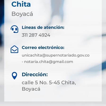
Chita
Boyacá
Líneas de atención:

311 287 4924
Correo electrónico:

unicachita@supernotariado.gov.co
- notaria.chita@gmail.com
Dirección:

calle 5 No. 5-45 Chita,
Boyacá