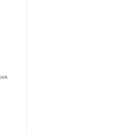
opek
a