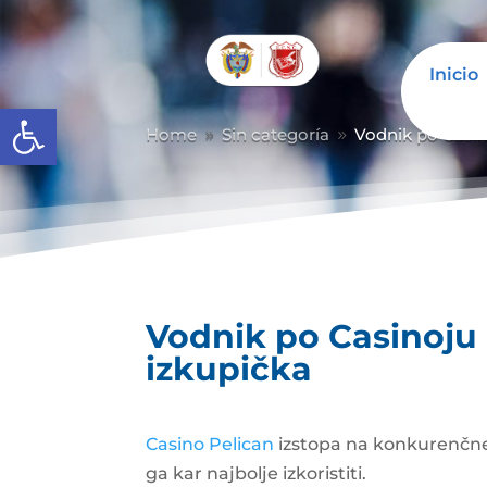
Inicio
Abrir barra de herramientas
Home
Sin categoría
Vodnik po Casin
9
9
Vodnik po Casinoju 
izkupička
Casino Pelican
izstopa na konkurenčne
ga kar najbolje izkoristiti.