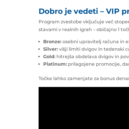
Dobro je vedeti – VIP 
Program zvestobe vključuje več stopenj 
stavami v realnih igrah – običajno 1 to
Bronze:
osebni upravitelj računa in e
Silver:
višji limiti dvigov in tedenski
Gold:
hitrejša obdelava dvigov in pov
Platinum:
prilagojene promocije, da
Točke lahko zamenjate za bonus denar al