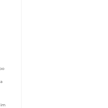
ubo
da
jim