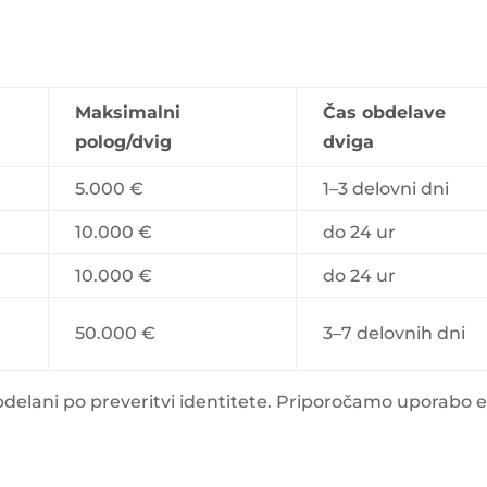
Maksimalni
Čas obdelave
polog/dvig
dviga
5.000 €
1–3 delovni dni
10.000 €
do 24 ur
10.000 €
do 24 ur
50.000 €
3–7 delovnih dni
obdelani po preveritvi identitete. Priporočamo uporabo e