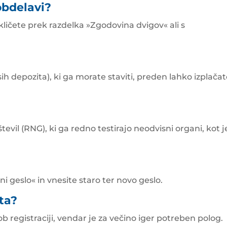
obdelavi?
kličete prek razdelka »Zgodovina dvigov« ali s
ih depozita), ki ga morate staviti, preden lahko izplača
evil (RNG), ki ga redno testirajo neodvisni organi, kot j
 geslo« in vnesite staro ter novo geslo.
ta?
ob registraciji, vendar je za večino iger potreben polog.