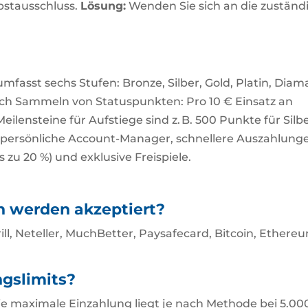
bstausschluss.
Lösung:
Wenden Sie sich an die zuständ
fasst sechs Stufen: Bronze, Silber, Gold, Platin, Diam
urch Sammeln von Statuspunkten: Pro 10 € Einsatz an
ilensteine für Aufstiege sind z. B. 500 Punkte für Silbe
 persönliche Account-Manager, schnellere Auszahlung
zu 20 %) und exklusive Freispiele.
 werden akzeptiert?
ill, Neteller, MuchBetter, Paysafecard, Bitcoin, Ethere
ngslimits?
ie maximale Einzahlung liegt je nach Methode bei 5.00