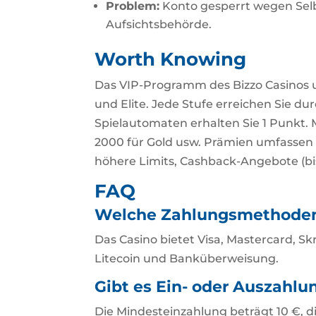
Problem:
Konto gesperrt wegen Sel
Aufsichtsbehörde.
Worth Knowing
Das VIP-Programm des Bizzo Casinos um
und Elite. Jede Stufe erreichen Sie d
Spielautomaten erhalten Sie 1 Punkt. Me
2000 für Gold usw. Prämien umfassen
höhere Limits, Cashback-Angebote (bis 
FAQ
Welche Zahlungsmethoden
Das Casino bietet Visa, Mastercard, Skr
Litecoin und Banküberweisung.
Gibt es Ein- oder Auszahlu
Die Mindesteinzahlung beträgt 10 €, d