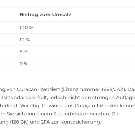
Beitrag zum Umsatz
100 %
10 %
5 %
0 %
ng von Curaçao lizenziert (Lizenznummer 1668/JAZ). Da
tsstandards erfüllt, jedoch nicht den strengen Auflag
erliegt. Wichtig: Gewinne aus Curaçao-Lizenzen könn
ssen Sie sich von einem Steuerberater beraten. Die
ng (128 Bit) und 2FA zur Kontosicherung.