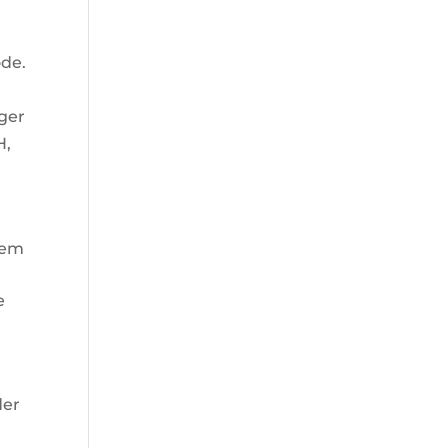
ode.
ger
H,
rem
e
,
der