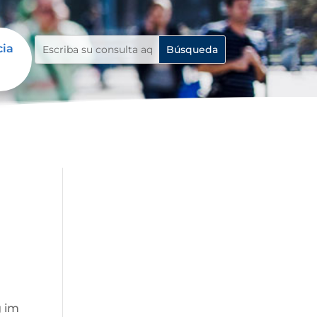
cia
t
g im