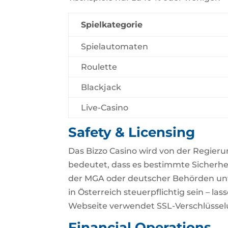
Spielkategorie
Spielautomaten
Roulette
Blackjack
Live-Casino
Safety & Licensing
Das Bizzo Casino wird von der Regieru
bedeutet, dass es bestimmte Sicherhei
der MGA oder deutscher Behörden unt
in Österreich steuerpflichtig sein – la
Webseite verwendet SSL-Verschlüsselu
Financial Operations