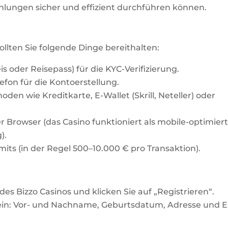
ahlungen sicher und effizient durchführen können.
llten Sie folgende Dinge bereithalten:
s oder Reisepass) für die KYC-Verifizierung.
efon für die Kontoerstellung.
en wie Kreditkarte, E-Wallet (Skrill, Neteller) oder
er Browser (das Casino funktioniert als mobile-optimier
).
its (in der Regel 500–10.000 € pro Transaktion).
des Bizzo Casinos und klicken Sie auf „Registrieren“.
 ein: Vor- und Nachname, Geburtsdatum, Adresse und E