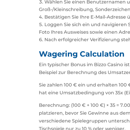
Wählen Sie einen Benutzernamen un
Groß-/Kleinschreibung, Sonderzeichen
Bestätigen Sie Ihre E-Mail-Adresse 
Loggen Sie sich ein und navigieren 
Foto Ihres Ausweises sowie einen Adr
Nach erfolgreicher Verifizierung st
Wagering Calculation
Ein typischer Bonus im Bizzo Casino i
Beispiel zur Berechnung des Umsatzer
Sie zahlen 100 € ein und erhalten 10
hat eine Umsatzbedingung von 35x (Ei
Berechnung: (100 € + 100 €) × 35 = 7.
platzieren, bevor Sie Gewinne aus de
verschiedene Spielegruppen unterschi
Tischspiele nur zu 10 % oder weniger.