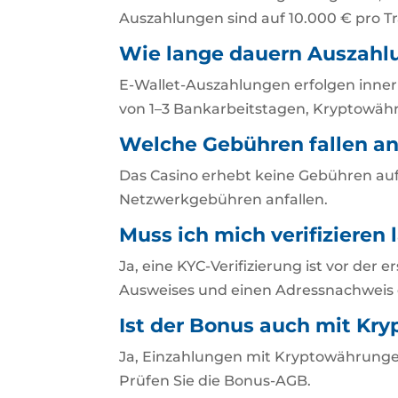
Auszahlungen sind auf 10.000 € pro T
Wie lange dauern Auszahl
E-Wallet-Auszahlungen erfolgen inne
von 1–3 Bankarbeitstagen, Kryptowäh
Welche Gebühren fallen a
Das Casino erhebt keine Gebühren au
Netzwerkgebühren anfallen.
Muss ich mich verifizieren 
Ja, eine KYC-Verifizierung ist vor der 
Ausweises und einen Adressnachweis 
Ist der Bonus auch mit Kr
Ja, Einzahlungen mit Kryptowährungen
Prüfen Sie die Bonus-AGB.