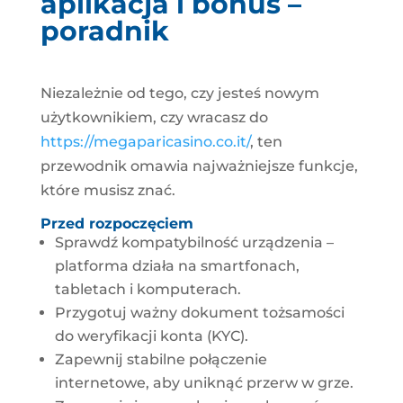
aplikacja i bonus –
poradnik
Niezależnie od tego, czy jesteś nowym
użytkownikiem, czy wracasz do
https://megaparicasino.co.it/
, ten
przewodnik omawia najważniejsze funkcje,
które musisz znać.
Przed rozpoczęciem
Sprawdź kompatybilność urządzenia –
platforma działa na smartfonach,
tabletach i komputerach.
Przygotuj ważny dokument tożsamości
do weryfikacji konta (KYC).
Zapewnij stabilne połączenie
internetowe, aby uniknąć przerw w grze.