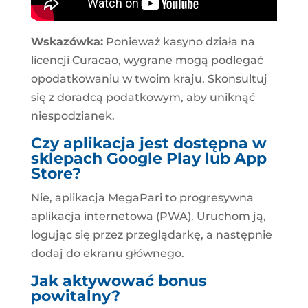
Wskazówka:
Ponieważ kasyno działa na
licencji Curacao, wygrane mogą podlegać
opodatkowaniu w twoim kraju. Skonsultuj
się z doradcą podatkowym, aby uniknąć
niespodzianek.
Czy aplikacja jest dostępna w
sklepach Google Play lub App
Store?
Nie, aplikacja MegaPari to progresywna
aplikacja internetowa (PWA). Uruchom ją,
logując się przez przeglądarkę, a następnie
dodaj do ekranu głównego.
Jak aktywować bonus
powitalny?