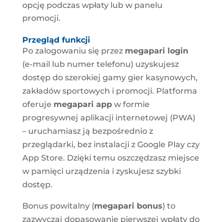
opcję podczas wpłaty lub w panelu
promocji.
Przegląd funkcji
Po zalogowaniu się przez
megapari login
(e-mail lub numer telefonu) uzyskujesz
dostęp do szerokiej gamy gier kasynowych,
zakładów sportowych i promocji. Platforma
oferuje
megapari app
w formie
progresywnej aplikacji internetowej (PWA)
– uruchamiasz ją bezpośrednio z
przeglądarki, bez instalacji z Google Play czy
App Store. Dzięki temu oszczędzasz miejsce
w pamięci urządzenia i zyskujesz szybki
dostęp.
Bonus powitalny (
megapari bonus
) to
zazwyczaj dopasowanie pierwszej wpłaty do