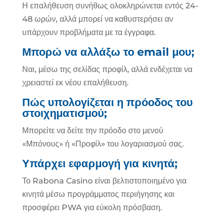
Η επαλήθευση συνήθως ολοκληρώνεται εντός 24-
48 ωρών, αλλά μπορεί να καθυστερήσει αν
υπάρχουν προβλήματα με τα έγγραφα.
Μπορώ να αλλάξω το email μου;
Ναι, μέσω της σελίδας προφίλ, αλλά ενδέχεται να
χρειαστεί εκ νέου επαλήθευση.
Πώς υπολογίζεται η πρόοδος του
στοιχηματισμού;
Μπορείτε να δείτε την πρόοδο στο μενού
«Μπόνους» ή «Προφίλ» του λογαριασμού σας.
Υπάρχει εφαρμογή για κινητά;
Το Rabona Casino είναι βελτιστοποιημένο για
κινητά μέσω προγράμματος περιήγησης και
προσφέρει PWA για εύκολη πρόσβαση.