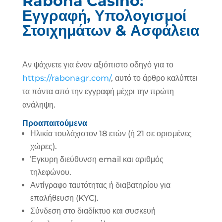
Rabona Casino:
Εγγραφή, Υπολογισμοί
Στοιχημάτων & Ασφάλεια
Αν ψάχνετε για έναν αξιόπιστο οδηγό για το
https://rabonagr.com/
, αυτό το άρθρο καλύπτει
τα πάντα από την εγγραφή μέχρι την πρώτη
ανάληψη.
Προαπαιτούμενα
Ηλικία τουλάχιστον 18 ετών (ή 21 σε ορισμένες
χώρες).
Έγκυρη διεύθυνση email και αριθμός
τηλεφώνου.
Αντίγραφο ταυτότητας ή διαβατηρίου για
επαλήθευση (KYC).
Σύνδεση στο διαδίκτυο και συσκευή