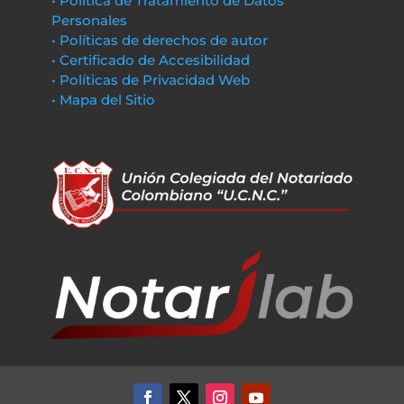
• Política de Tratamiento de Datos
Personales
• Políticas de derechos de autor
• Certificado de Accesibilidad
• Políticas de Privacidad Web
• Mapa del Sitio