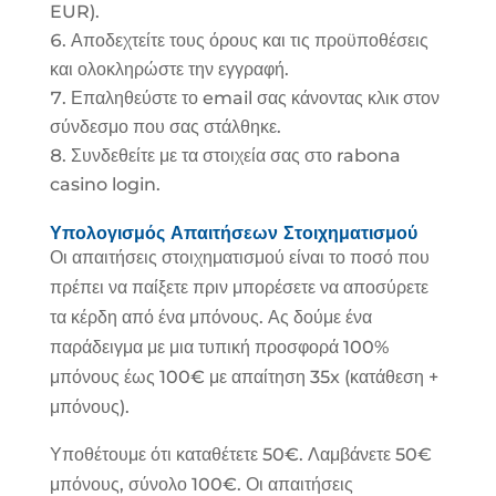
EUR).
Αποδεχτείτε τους όρους και τις προϋποθέσεις
και ολοκληρώστε την εγγραφή.
Επαληθεύστε το email σας κάνοντας κλικ στον
σύνδεσμο που σας στάλθηκε.
Συνδεθείτε με τα στοιχεία σας στο rabona
casino login.
Υπολογισμός Απαιτήσεων Στοιχηματισμού
Οι απαιτήσεις στοιχηματισμού είναι το ποσό που
πρέπει να παίξετε πριν μπορέσετε να αποσύρετε
τα κέρδη από ένα μπόνους. Ας δούμε ένα
παράδειγμα με μια τυπική προσφορά 100%
μπόνους έως 100€ με απαίτηση 35x (κατάθεση +
μπόνους).
Υποθέτουμε ότι καταθέτετε 50€. Λαμβάνετε 50€
μπόνους, σύνολο 100€. Οι απαιτήσεις