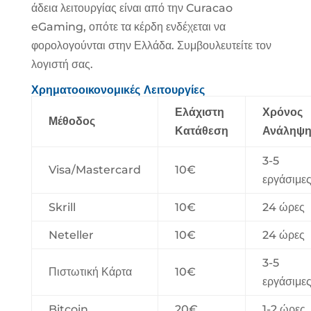
άδεια λειτουργίας είναι από την Curacao
eGaming, οπότε τα κέρδη ενδέχεται να
φορολογούνται στην Ελλάδα. Συμβουλευτείτε τον
λογιστή σας.
Χρηματοοικονομικές Λειτουργίες
Ελάχιστη
Χρόνος
Μέθοδος
Κατάθεση
Ανάληψη
3-5
Visa/Mastercard
10€
εργάσιμε
Skrill
10€
24 ώρες
Neteller
10€
24 ώρες
3-5
Πιστωτική Κάρτα
10€
εργάσιμε
Bitcoin
20€
1-2 ώρες