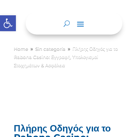
Abrir barra de herramientas
Home
Sin categoría
Πλήρης Οδηγός για το
9
9
Rabona Casino: Εγγραφή, Υπολογισμοί
Στοιχημάτων & Ασφάλεια
Πλήρης Οδηγός για το