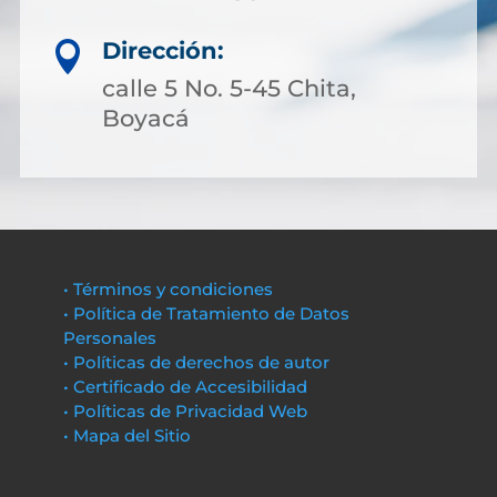
Dirección:

calle 5 No. 5-45 Chita,
Boyacá
• Términos y condiciones
• Política de Tratamiento de Datos
Personales
• Políticas de derechos de autor
• Certificado de Accesibilidad
• Políticas de Privacidad Web
• Mapa del Sitio