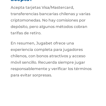
Acepta tarjetas Visa/Mastercard,
transferencias bancarias chilenas y varias
criptomonedas. No hay comisiones por
depósito, pero algunos métodos cobran
tarifas de retiro.
En resumen, Jugabet ofrece una
experiencia completa para jugadores
chilenos, con bonos atractivos y acceso
móvil sencillo. Recuerda siempre jugar
responsablemente y verificar los términos
para evitar sorpresas.