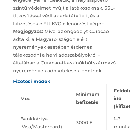
engedéllyel rendelkezik, amely alapvető
szintű védelmet nyújt a játékosoknak. SSL-
titkosítással védi az adatátvitelt, és a
kifizetések előtt KYC-ellenőrzést végez.
Megjegyzés:
Mivel az engedélyt Curacao
adta ki, a Magyarországon elért
nyeremények esetében érdemes
tájékozódni a helyi adószabályokról –
általában a Curacao-i kaszinókból származó
nyeremények adókötelesek lehetnek.
Fizetési módok
Feldol
Minimum
Mód
idő
befizetés
(kifize
Bankkártya
1–3
3000 Ft
(Visa/Mastercard)
munk