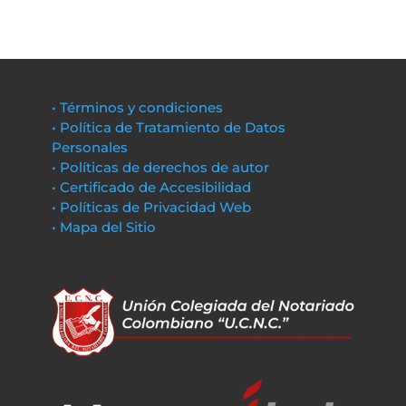
• Términos y condiciones
• Política de Tratamiento de Datos
Personales
• Políticas de derechos de autor
• Certificado de Accesibilidad
• Políticas de Privacidad Web
• Mapa del Sitio