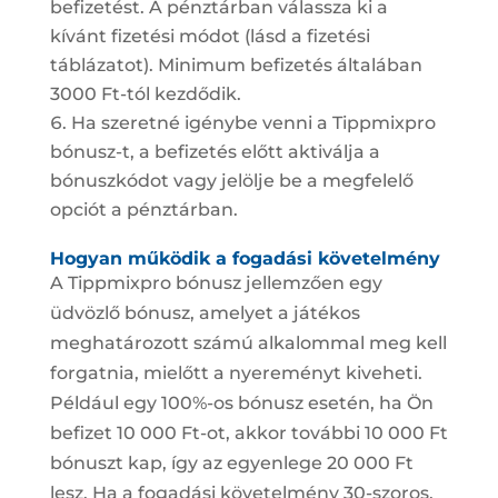
befizetést. A pénztárban válassza ki a
kívánt fizetési módot (lásd a fizetési
táblázatot). Minimum befizetés általában
3000 Ft-tól kezdődik.
Ha szeretné igénybe venni a Tippmixpro
bónusz-t, a befizetés előtt aktiválja a
bónuszkódot vagy jelölje be a megfelelő
opciót a pénztárban.
Hogyan működik a fogadási követelmény
A Tippmixpro bónusz jellemzően egy
üdvözlő bónusz, amelyet a játékos
meghatározott számú alkalommal meg kell
forgatnia, mielőtt a nyereményt kiveheti.
Például egy 100%-os bónusz esetén, ha Ön
befizet 10 000 Ft-ot, akkor további 10 000 Ft
bónuszt kap, így az egyenlege 20 000 Ft
lesz. Ha a fogadási követelmény 30-szoros,