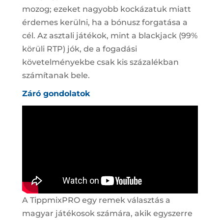
mozog; ezeket nagyobb kockázatuk miatt
érdemes kerülni, ha a bónusz forgatása a
cél. Az asztali játékok, mint a blackjack (99%
körüli RTP) jók, de a fogadási
követelményekbe csak kis százalékban
számítanak bele.
Záró gondolatok
A TippmixPRO egy remek választás a
magyar játékosok számára, akik egyszerre