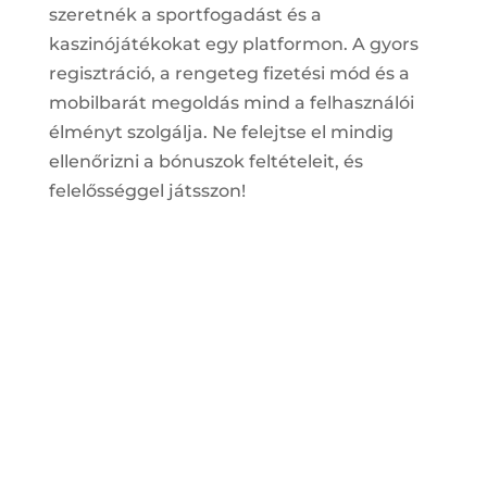
szeretnék a sportfogadást és a
kaszinójátékokat egy platformon. A gyors
regisztráció, a rengeteg fizetési mód és a
mobilbarát megoldás mind a felhasználói
élményt szolgálja. Ne felejtse el mindig
ellenőrizni a bónuszok feltételeit, és
felelősséggel játsszon!