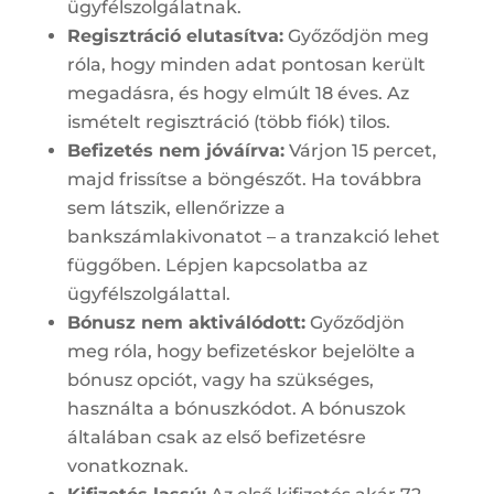
ügyfélszolgálatnak.
Regisztráció elutasítva:
Győződjön meg
róla, hogy minden adat pontosan került
megadásra, és hogy elmúlt 18 éves. Az
ismételt regisztráció (több fiók) tilos.
Befizetés nem jóváírva:
Várjon 15 percet,
majd frissítse a böngészőt. Ha továbbra
sem látszik, ellenőrizze a
bankszámlakivonatot – a tranzakció lehet
függőben. Lépjen kapcsolatba az
ügyfélszolgálattal.
Bónusz nem aktiválódott:
Győződjön
meg róla, hogy befizetéskor bejelölte a
bónusz opciót, vagy ha szükséges,
használta a bónuszkódot. A bónuszok
általában csak az első befizetésre
vonatkoznak.