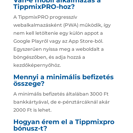
Van-e mobil alkalmazás a
TippmixPRO-hoz?
A TippmixPRO progresszív
webalkalmazásként (PWA) működik, így
nem kell letöltenie egy külön appot a
Google Playről vagy az App Store-ból.
Egyszerűen nyissa meg a weboldalt a
böngészőben, és adja hozzá a
kezdőképernyőhöz.
Mennyi a minimális befizetés
összege?
A minimális befizetés általában 3000 Ft
bankkártyával, de e-pénztárcáknál akár
2000 Ft is lehet.
Hogyan érem el a Tippmixpro
bónusz-t?