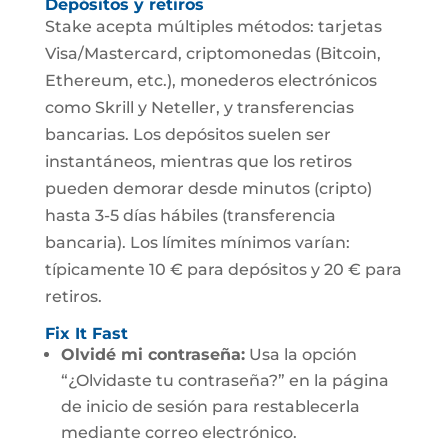
Depósitos y retiros
Stake acepta múltiples métodos: tarjetas
Visa/Mastercard, criptomonedas (Bitcoin,
Ethereum, etc.), monederos electrónicos
como Skrill y Neteller, y transferencias
bancarias. Los depósitos suelen ser
instantáneos, mientras que los retiros
pueden demorar desde minutos (cripto)
hasta 3-5 días hábiles (transferencia
bancaria). Los límites mínimos varían:
típicamente 10 € para depósitos y 20 € para
retiros.
Fix It Fast
Olvidé mi contraseña:
Usa la opción
“¿Olvidaste tu contraseña?” en la página
de inicio de sesión para restablecerla
mediante correo electrónico.