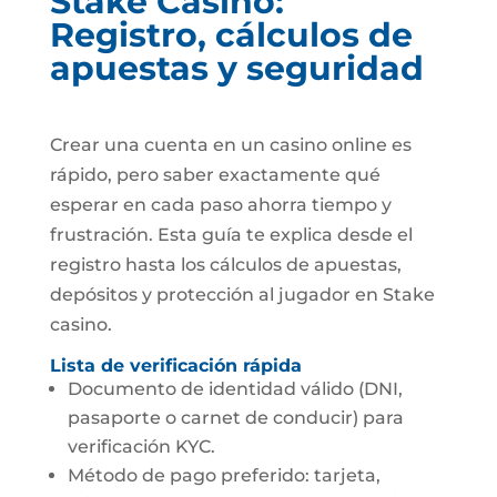
Stake Casino:
Registro, cálculos de
apuestas y seguridad
Crear una cuenta en un casino online es
rápido, pero saber exactamente qué
esperar en cada paso ahorra tiempo y
frustración. Esta guía te explica desde el
registro hasta los cálculos de apuestas,
depósitos y protección al jugador en Stake
casino.
Lista de verificación rápida
Documento de identidad válido (DNI,
pasaporte o carnet de conducir) para
verificación KYC.
Método de pago preferido: tarjeta,