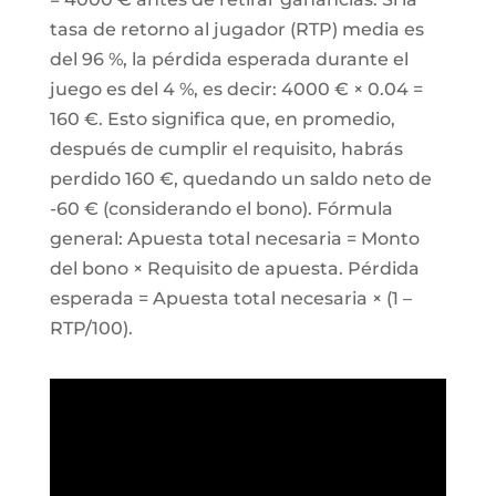
tasa de retorno al jugador (RTP) media es
del 96 %, la pérdida esperada durante el
juego es del 4 %, es decir: 4000 € × 0.04 =
160 €. Esto significa que, en promedio,
después de cumplir el requisito, habrás
perdido 160 €, quedando un saldo neto de
-60 € (considerando el bono). Fórmula
general: Apuesta total necesaria = Monto
del bono × Requisito de apuesta. Pérdida
esperada = Apuesta total necesaria × (1 –
RTP/100).