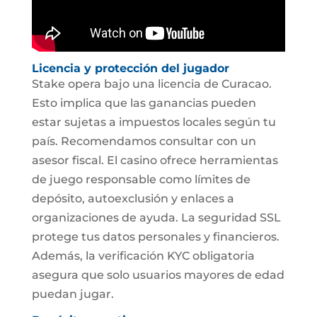
Licencia y protección del jugador
Stake opera bajo una licencia de Curacao.
Esto implica que las ganancias pueden
estar sujetas a impuestos locales según tu
país. Recomendamos consultar con un
asesor fiscal. El casino ofrece herramientas
de juego responsable como límites de
depósito, autoexclusión y enlaces a
organizaciones de ayuda. La seguridad SSL
protege tus datos personales y financieros.
Además, la verificación KYC obligatoria
asegura que solo usuarios mayores de edad
puedan jugar.