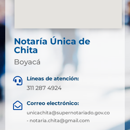
Notaría Única de
Chita
Boyacá
Líneas de atención:

311 287 4924
Correo electrónico:

unicachita@supernotariado.gov.co
- notaria.chita@gmail.com