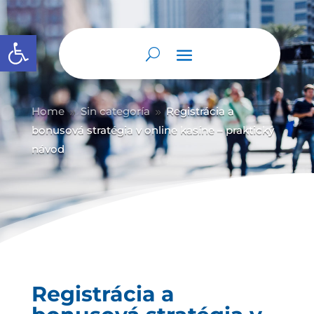
Abrir barra de herramientas
Home
Sin categoría
Registrácia a
9
9
bonusová stratégia v online kasíne – praktický
návod
Registrácia a