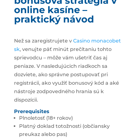
bonusová stratégia v
online kasíne –
praktický návod
Než sa zaregistrujete v
Casino monacobet
sk
, venujte päť minút prečítaniu tohto
sprievodcu – môže vám ušetriť čas aj
peniaze. V nasledujúcich riadkoch sa
dozviete, ako správne postupovať pri
registrácii, ako využiť bonusový kód a aké
nástroje zodpovedného hrania sú k
dispozícii.
Prerequisites
Plnoletosť (18+ rokov)
Platný doklad totožnosti (občiansky
preukaz alebo pas)