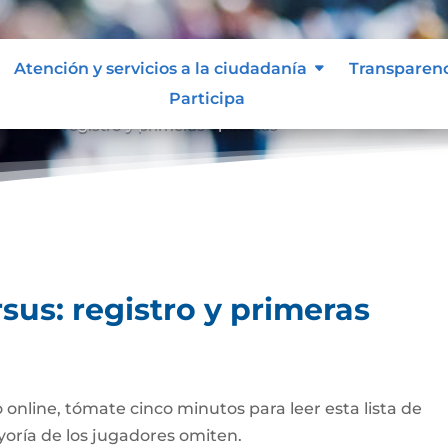
Atención y servicios a la ciudadanía
Transparen
Participa
 Versus: registro y primeras apuestas
sus: registro y primeras
 online, tómate cinco minutos para leer esta lista de
ayoría de los jugadores omiten.