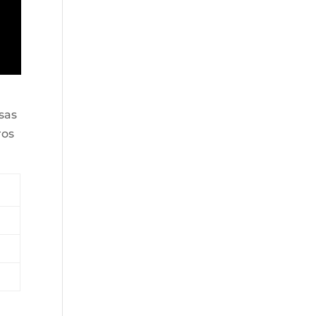
usas
ros