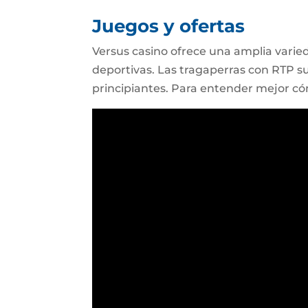
Juegos y ofertas
Versus casino ofrece una amplia vari
deportivas. Las tragaperras con RTP 
principiantes. Para entender mejor có