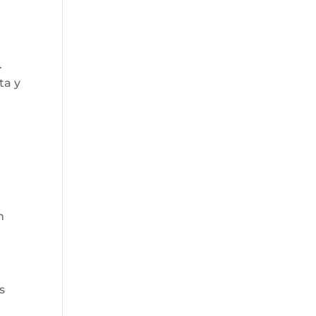
.
ta y
n
s