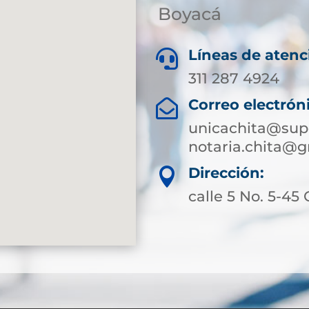
Boyacá
Líneas de atenc

311 287 4924
Correo electrón

unicachita@supe
notaria.chita@
Dirección:

calle 5 No. 5-45