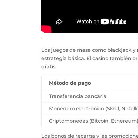
.
Los juegos de mesa como blackjack y ru
estrategia básica. El casino también o
gratis.
Método de pago
Transferencia bancaria
Monedero electrónico (Skrill, Netell
Criptomonedas (Bitcoin, Ethereum
Los bonos de recarga y las promocion