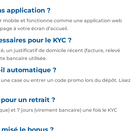
ns application ?
teur mobile et fonctionne comme une application web
a page à votre écran d’accueil.
ssaires pour le KYC ?
é, un justificatif de domicile récent (facture, relevé
te bancaire utilisée.
-il automatique ?
ne case ou entrer un code promo lors du dépôt. Lisez 
pour un retrait ?
que) et 7 jours (virement bancaire) une fois le KYC
r misé le bonus ?