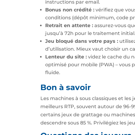
instructions par email.
Bonus non crédité :
vérifiez que vou
conditions (dépôt minimum, code prom
Retrait en attente :
assurez-vous que
jusqu’à 72h pour le traitement initial
Jeu bloqué dans votre pays :
utilis
d’utilisation. Mieux vaut choisir un 
Lenteur du site :
videz le cache du n
optimisé pour mobile (PWA) – vous p
fluide.
Bon à savoir
Les machines à sous classiques et les
meilleurs RTP, souvent autour de 96-99
certains jeux de grattage ou machines
descendre sous 85 %. Privilégiez les 