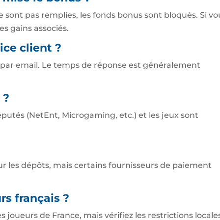
e sont pas remplies, les fonds bonus sont bloqués. Si vo
es gains associés.
ce client ?
ou par email. Le temps de réponse est généralement
 ?
réputés (NetEnt, Microgaming, etc.) et les jeux sont
sur les dépôts, mais certains fournisseurs de paiement
rs français ?
s joueurs de France, mais vérifiez les restrictions locale