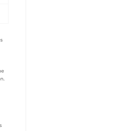
ls
ne
on.
i
s