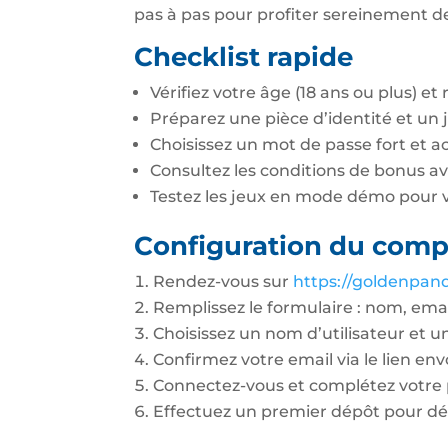
pas à pas pour profiter sereinement de
Checklist rapide
Vérifiez votre âge (18 ans ou plus) et
Préparez une pièce d’identité et un j
Choisissez un mot de passe fort et act
Consultez les conditions de bonus av
Testez les jeux en mode démo pour vo
Configuration du comp
Rendez-vous sur
https://goldenpand
Remplissez le formulaire : nom, emai
Choisissez un nom d’utilisateur et u
Confirmez votre email via le lien env
Connectez-vous et complétez votre p
Effectuez un premier dépôt pour dé