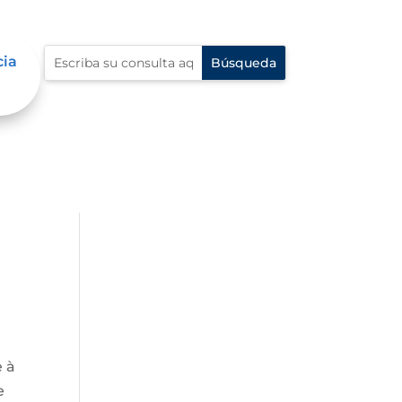
cia
e à
e