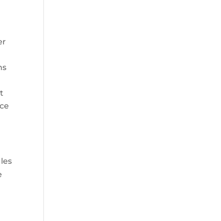
er
ns
t
nce
les
e