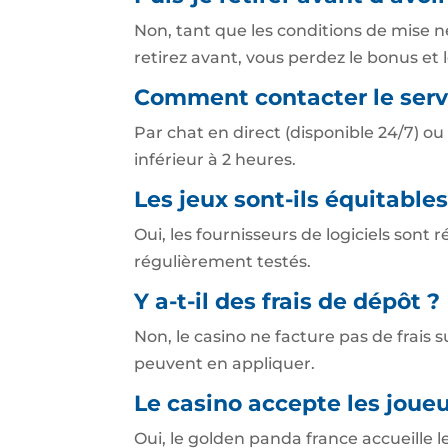
Non, tant que les conditions de mise n
retirez avant, vous perdez le bonus et l
Comment contacter le servi
Par chat en direct (disponible 24/7) 
inférieur à 2 heures.
Les jeux sont-ils équitables
Oui, les fournisseurs de logiciels sont 
régulièrement testés.
Y a-t-il des frais de dépôt ?
Non, le casino ne facture pas de frais 
peuvent en appliquer.
Le casino accepte les joueu
Oui, le golden panda france accueille le