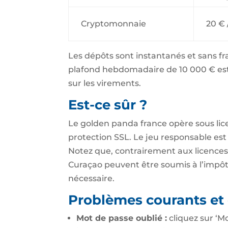
Cryptomonnaie
20 € 
Les dépôts sont instantanés et sans fra
plafond hebdomadaire de 10 000 € es
sur les virements.
Est-ce sûr ?
Le golden panda france opère sous lic
protection SSL. Le jeu responsable est
Notez que, contrairement aux licences 
Curaçao peuvent être soumis à l’impôt s
nécessaire.
Problèmes courants et 
Mot de passe oublié :
cliquez sur ‘Mo