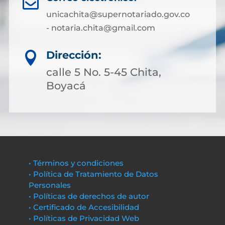

unicachita@supernotariado.gov.co
- notaria.chita@gmail.com
Dirección:

calle 5 No. 5-45 Chita,
Boyacá
• Términos y condiciones
• Política de Tratamiento de Datos
Personales
• Políticas de derechos de autor
• Certificado de Accesibilidad
• Políticas de Privacidad Web