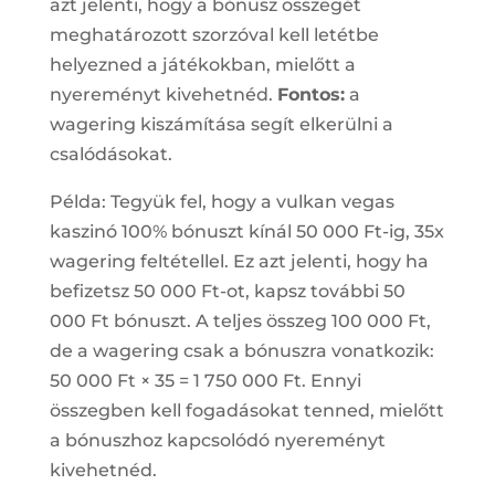
azt jelenti, hogy a bónusz összegét
meghatározott szorzóval kell letétbe
helyezned a játékokban, mielőtt a
nyereményt kivehetnéd.
Fontos:
a
wagering kiszámítása segít elkerülni a
csalódásokat.
Példa: Tegyük fel, hogy a vulkan vegas
kaszinó 100% bónuszt kínál 50 000 Ft-ig, 35x
wagering feltétellel. Ez azt jelenti, hogy ha
befizetsz 50 000 Ft-ot, kapsz további 50
000 Ft bónuszt. A teljes összeg 100 000 Ft,
de a wagering csak a bónuszra vonatkozik:
50 000 Ft × 35 = 1 750 000 Ft. Ennyi
összegben kell fogadásokat tenned, mielőtt
a bónuszhoz kapcsolódó nyereményt
kivehetnéd.