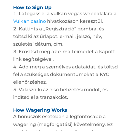
How to Sign Up
Látogass el a vulkan vegas weboldalára a
Vulkan casino
hivatkozáson keresztül.
Kattints a „Regisztráció” gombra, és
töltsd ki az űrlapot: e-mail, jelszó, név,
születési dátum, cím.
Erősítsd meg az e-mail címedet a kapott
link segítségével.
Add meg a személyes adataidat, és töltsd
fel a szükséges dokumentumokat a KYC
ellenőrzéshez.
Válaszd ki az első befizetési módot, és
indítsd el a tranzakciót.
How Wagering Works
A bónuszok esetében a legfontosabb a
wagering (megforgatási) követelmény. Ez