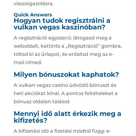
visszaigazolásra.
Quick Answers
Hogyan tudok regisztrálni a
vulkan vegas kaszinóban?
A regisztráció egyszerű: látogasd meg a
weboldalt, kattints a „Regisztráció” gombra,
töltsd ki az űrlapot, és erősítsd meg az e-
mail címed.
Milyen bónuszokat kaphatok?
A vulkan vegas casino üdvözlő bónuszt és
heti akciókat kínál. A pontos feltételeket a
bónusz oldalon találod.
Mennyi idő alatt érkezik meg a
kifizetés?
A kifizetési idő a fizetési módtól függ: e-