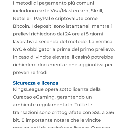
I metodi di pagamento più comuni
includono carte Visa/Mastercard, Skrill,
Neteller, PayPal e criptovalute come
Bitcoin. I depositi sono istantanei, mentre i
prelievi richiedono dai 24 ore ai 5 giorni
lavorativi a seconda del metodo. La verifica
KYC è obbligatoria prima del primo prelievo.
In caso di vincite elevate, il casinò potrebbe
richiedere documentazione aggiuntiva per
prevenire frodi.
Sicurezza e licenza
KingsLeague opera sotto licenza della
Curacao eGaming, garantendo un
ambiente regolamentato. Tutte le
transazioni sono crittografate con SSL a 256
bit. È importante notare che le vincite
provenienti da casinò con licenza Curacao