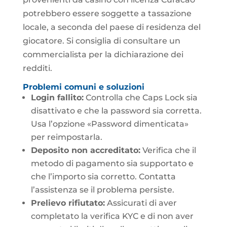
potrebbero essere soggette a tassazione
locale, a seconda del paese di residenza del
giocatore. Si consiglia di consultare un
commercialista per la dichiarazione dei
redditi.
Problemi comuni e soluzioni
Login fallito:
Controlla che Caps Lock sia
disattivato e che la password sia corretta.
Usa l’opzione «Password dimenticata»
per reimpostarla.
Deposito non accreditato:
Verifica che il
metodo di pagamento sia supportato e
che l’importo sia corretto. Contatta
l’assistenza se il problema persiste.
Prelievo rifiutato:
Assicurati di aver
completato la verifica KYC e di non aver