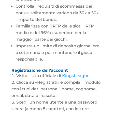
Controlla i requisiti di scommessa dei
bonus: solitamente variano da 30x a 50x
l’importo del bonus.
Familiarizza con il RTP delle slot: il RTP
medio è del 96% o superiore per la
maggior parte dei giochi.
Imposta un limite di deposito giornaliero
o settimanale per mantenere il gioco
responsabile.
Registrazione dell’account
Visita il sito ufficiale di
KingsLeague
.
Clicca su «Registrati» e compila il modulo
con i tuoi dati personali: nome, cognome,
email, data di nascita.
Scegli un nome utente e una password
sicura (almeno 8 caratteri, con lettere