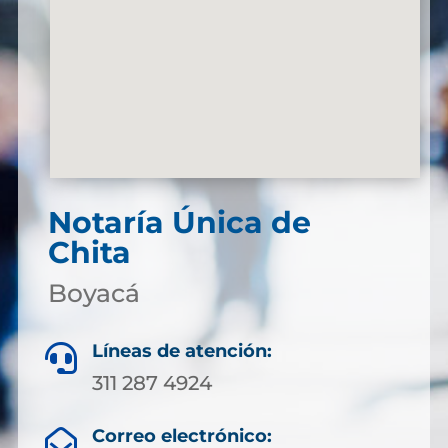
Notaría Única de
Chita
Boyacá
Líneas de atención:

311 287 4924
Correo electrónico:
