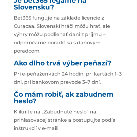
Je bet365 legálne na
Slovensku?
Bet365 funguje na základe licencie z
Curacaa. Slovenskí hráči môžu hrať, ale
výhry môžu podliehať dani z príjmu –
odporúčame poradiť sa s daňovým
poradcom.
Ako dlho trvá výber peňazí?
Pri e‑peňaženkách 24 hodín, pri kartách 1–3
dni, pri bankovom prevode 3–7 dní.
Čo mám robiť, ak zabudnem
heslo?
Kliknite na „Zabudnuté heslo“ na
prihlasovacej stránke a postupujte podľa
inštrukcií v e‑maili.