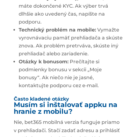
máte dokončené KYC. Ak výber trvá
dlhšie ako uvedený čas, napíšte na
podporu.
Technický problém na mobile:
Vymažte
vyrovnávaciu pamäť prehliadača a skúste
znova. Ak problém pretrváva, skúste iný
prehliadač alebo zariadenie.
Otázky k bonusom:
Prečítajte si
podmienky bonusu v sekcii „Moje
bonusy“. Ak niečo nie je jasné,
kontaktujte podporu cez e‑mail.
Často kladené otázky
Musím si inštalovať appku na
hranie z mobilu?
Nie, bet365 mobilná verzia funguje priamo
v prehliadači. Stačí zadať adresu a prihlásiť