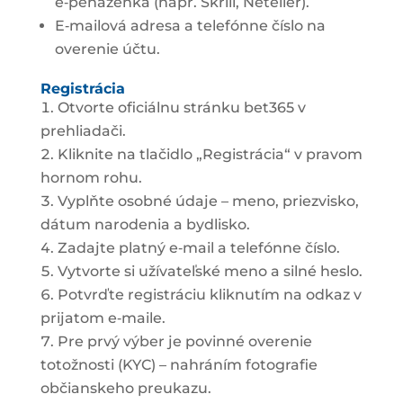
e‑peňaženka (napr. Skrill, Neteller).
E‑mailová adresa a telefónne číslo na
overenie účtu.
Registrácia
Otvorte oficiálnu stránku bet365 v
prehliadači.
Kliknite na tlačidlo „Registrácia“ v pravom
hornom rohu.
Vyplňte osobné údaje – meno, priezvisko,
dátum narodenia a bydlisko.
Zadajte platný e‑mail a telefónne číslo.
Vytvorte si užívateľské meno a silné heslo.
Potvrďte registráciu kliknutím na odkaz v
prijatom e‑maile.
Pre prvý výber je povinné overenie
totožnosti (KYC) – nahráním fotografie
občianskeho preukazu.