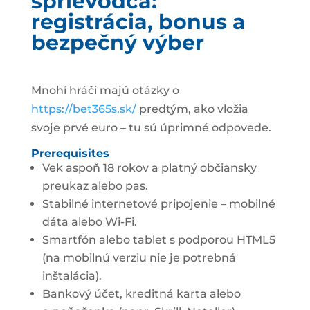
sprievodca:
registrácia, bonus a
bezpečný výber
Mnohí hráči majú otázky o
https://bet365s.sk/
predtým, ako vložia
svoje prvé euro – tu sú úprimné odpovede.
Prerequisites
Vek aspoň 18 rokov a platný občiansky
preukaz alebo pas.
Stabilné internetové pripojenie – mobilné
dáta alebo Wi-Fi.
Smartfón alebo tablet s podporou HTML5
(na mobilnú verziu nie je potrebná
inštalácia).
Bankový účet, kreditná karta alebo