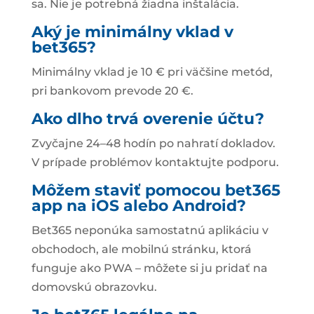
sa. Nie je potrebná žiadna inštalácia.
Aký je minimálny vklad v
bet365?
Minimálny vklad je 10 € pri väčšine metód,
pri bankovom prevode 20 €.
Ako dlho trvá overenie účtu?
Zvyčajne 24–48 hodín po nahratí dokladov.
V prípade problémov kontaktujte podporu.
Môžem staviť pomocou bet365
app na iOS alebo Android?
Bet365 neponúka samostatnú aplikáciu v
obchodoch, ale mobilnú stránku, ktorá
funguje ako PWA – môžete si ju pridať na
domovskú obrazovku.