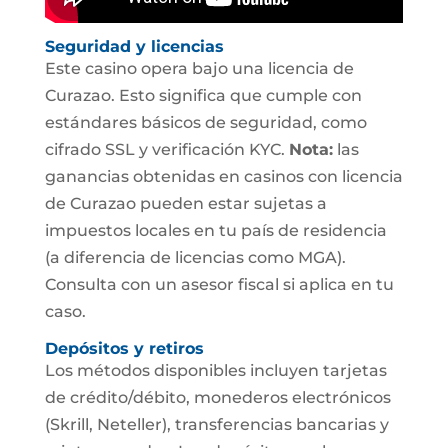
Seguridad y licencias
Este casino opera bajo una licencia de
Curazao. Esto significa que cumple con
estándares básicos de seguridad, como
cifrado SSL y verificación KYC.
Nota:
las
ganancias obtenidas en casinos con licencia
de Curazao pueden estar sujetas a
impuestos locales en tu país de residencia
(a diferencia de licencias como MGA).
Consulta con un asesor fiscal si aplica en tu
caso.
Depósitos y retiros
Los métodos disponibles incluyen tarjetas
de crédito/débito, monederos electrónicos
(Skrill, Neteller), transferencias bancarias y