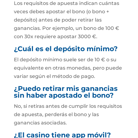
Los requisitos de apuesta indican cuántas
veces debes apostar el bono (o bono +
depósito) antes de poder retirar las
ganancias. Por ejemplo, un bono de 100 €
con 30x requiere apostar 3000 €.
¿Cuál es el depósito mínimo?
El depósito mínimo suele ser de 10 € o su
equivalente en otras monedas, pero puede
variar según el método de pago.
¿Puedo retirar mis ganancias
sin haber apostado el bono?
No, si retiras antes de cumplir los requisitos
de apuesta, perderás el bono y las
ganancias asociadas.
¿El casino tiene app móvil?