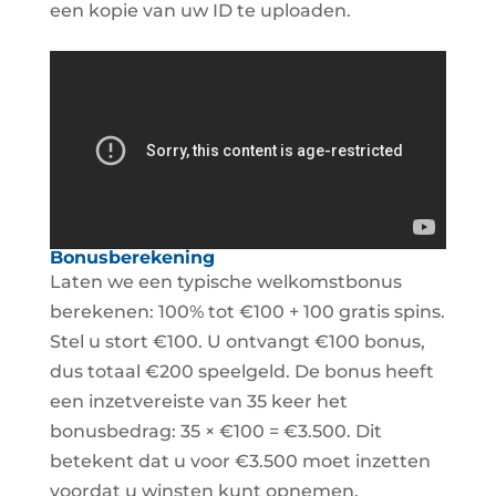
een kopie van uw ID te uploaden.
Bonusberekening
Laten we een typische welkomstbonus
berekenen: 100% tot €100 + 100 gratis spins.
Stel u stort €100. U ontvangt €100 bonus,
dus totaal €200 speelgeld. De bonus heeft
een inzetvereiste van 35 keer het
bonusbedrag: 35 × €100 = €3.500. Dit
betekent dat u voor €3.500 moet inzetten
voordat u winsten kunt opnemen.