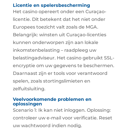
Licentie en spelersbescherming
Het casino opereert onder een Curaçao-
licentie. Dit betekent dat het niet onder
Europees toezicht valt zoals de MGA.
Belangrijk: winsten uit Curaçao-licenties
kunnen onderworpen zijn aan lokale
inkomstenbelasting – raadpleeg uw
belastingadviseur. Het casino gebruikt SSL-
encryptie om uw gegevens te beschermen.
Daarnaast zijn er tools voor verantwoord
spelen, zoals stortingslimieten en
zelfuitsluiting.
Veelvoorkomende problemen en
oplossingen
Scenario 1: Ik kan niet inloggen. Oplossing:
controleer uw e-mail voor verificatie. Reset
uw wachtwoord indien nodig.