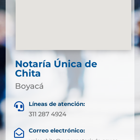
Notaría Única de
Chita
Boyacá
Líneas de atención:

311 287 4924
Correo electrónico:
