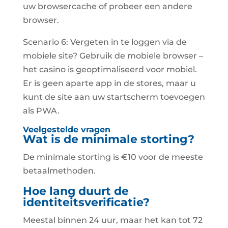
uw browsercache of probeer een andere
browser.
Scenario 6: Vergeten in te loggen via de
mobiele site? Gebruik de mobiele browser –
het casino is geoptimaliseerd voor mobiel.
Er is geen aparte app in de stores, maar u
kunt de site aan uw startscherm toevoegen
als PWA.
Veelgestelde vragen
Wat is de minimale storting?
De minimale storting is €10 voor de meeste
betaalmethoden.
Hoe lang duurt de
identiteitsverificatie?
Meestal binnen 24 uur, maar het kan tot 72