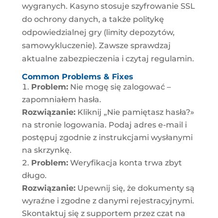
wygranych. Kasyno stosuje szyfrowanie SSL
do ochrony danych, a także politykę
odpowiedzialnej gry (limity depozytów,
samowykluczenie). Zawsze sprawdzaj
aktualne zabezpieczenia i czytaj regulamin.
Common Problems & Fixes
Problem:
Nie mogę się zalogować –
zapomniałem hasła.
Rozwiązanie:
Kliknij „Nie pamiętasz hasła?»
na stronie logowania. Podaj adres e-mail i
postępuj zgodnie z instrukcjami wysłanymi
na skrzynkę.
Problem:
Weryfikacja konta trwa zbyt
długo.
Rozwiązanie:
Upewnij się, że dokumenty są
wyraźne i zgodne z danymi rejestracyjnymi.
Skontaktuj się z supportem przez czat na