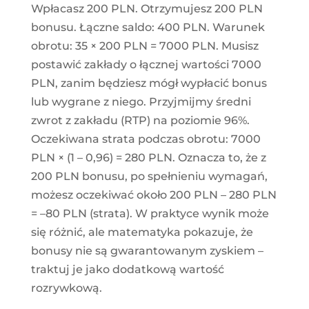
Wpłacasz 200 PLN. Otrzymujesz 200 PLN
bonusu. Łączne saldo: 400 PLN. Warunek
obrotu: 35 × 200 PLN = 7000 PLN. Musisz
postawić zakłady o łącznej wartości 7000
PLN, zanim będziesz mógł wypłacić bonus
lub wygrane z niego. Przyjmijmy średni
zwrot z zakładu (RTP) na poziomie 96%.
Oczekiwana strata podczas obrotu: 7000
PLN × (1 – 0,96) = 280 PLN. Oznacza to, że z
200 PLN bonusu, po spełnieniu wymagań,
możesz oczekiwać około 200 PLN – 280 PLN
= –80 PLN (strata). W praktyce wynik może
się różnić, ale matematyka pokazuje, że
bonusy nie są gwarantowanym zyskiem –
traktuj je jako dodatkową wartość
rozrywkową.