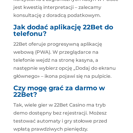
jest kwestią interpretacji – zalecamy
konsultację z doradcą podatkowym.
Jak dodać aplikację 22Bet do
telefonu?
22Bet oferuje progresywną aplikację
webową (PWA). W przeglądarce na
telefonie wejdź na stronę kasyna, a
następnie wybierz opcję „Dodaj do ekranu
głównego» – ikona pojawi się na pulpicie.
Czy mogę grać za darmo w
22Bet?
Tak, wiele gier w 22Bet Casino ma tryb
demo dostępny bez rejestracji. Możesz
testować automaty i gry stołowe przed
wpłatą prawdziwych pieniędzy.