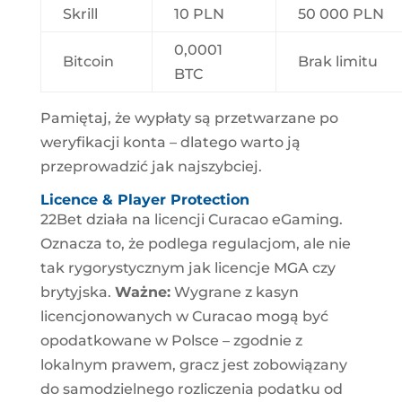
Skrill
10 PLN
50 000 PLN
0,0001
Bitcoin
Brak limitu
BTC
Pamiętaj, że wypłaty są przetwarzane po
weryfikacji konta – dlatego warto ją
przeprowadzić jak najszybciej.
Licence & Player Protection
22Bet działa na licencji Curacao eGaming.
Oznacza to, że podlega regulacjom, ale nie
tak rygorystycznym jak licencje MGA czy
brytyjska.
Ważne:
Wygrane z kasyn
licencjonowanych w Curacao mogą być
opodatkowane w Polsce – zgodnie z
lokalnym prawem, gracz jest zobowiązany
do samodzielnego rozliczenia podatku od