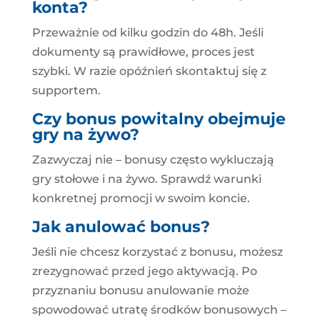
konta?
Przeważnie od kilku godzin do 48h. Jeśli
dokumenty są prawidłowe, proces jest
szybki. W razie opóźnień skontaktuj się z
supportem.
Czy bonus powitalny obejmuje
gry na żywo?
Zazwyczaj nie – bonusy często wykluczają
gry stołowe i na żywo. Sprawdź warunki
konkretnej promocji w swoim koncie.
Jak anulować bonus?
Jeśli nie chcesz korzystać z bonusu, możesz
zrezygnować przed jego aktywacją. Po
przyznaniu bonusu anulowanie może
spowodować utratę środków bonusowych –