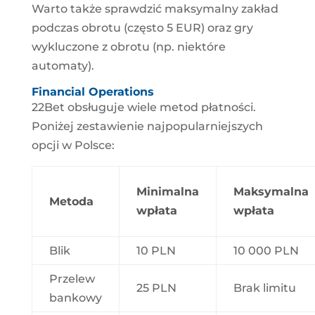
Warto także sprawdzić maksymalny zakład
podczas obrotu (często 5 EUR) oraz gry
wykluczone z obrotu (np. niektóre
automaty).
Financial Operations
22Bet obsługuje wiele metod płatności.
Poniżej zestawienie najpopularniejszych
opcji w Polsce:
Minimalna
Maksymalna
Metoda
wpłata
wpłata
Blik
10 PLN
10 000 PLN
Przelew
25 PLN
Brak limitu
bankowy