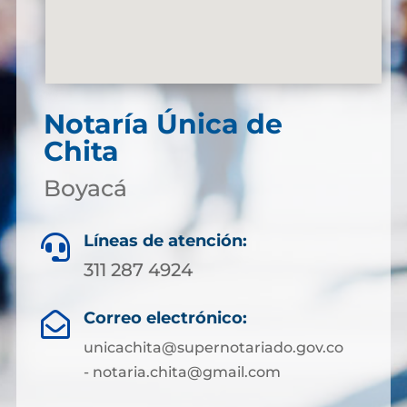
Notaría Única de
Chita
Boyacá
Líneas de atención:

311 287 4924
Correo electrónico:

unicachita@supernotariado.gov.co
- notaria.chita@gmail.com