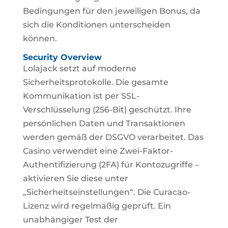
Bedingungen für den jeweiligen Bonus, da
sich die Konditionen unterscheiden
können.
Security Overview
Lolajack setzt auf moderne
Sicherheitsprotokolle. Die gesamte
Kommunikation ist per SSL-
Verschlüsselung (256-Bit) geschützt. Ihre
persönlichen Daten und Transaktionen
werden gemäß der DSGVO verarbeitet. Das
Casino verwendet eine Zwei-Faktor-
Authentifizierung (2FA) für Kontozugriffe –
aktivieren Sie diese unter
„Sicherheitseinstellungen“. Die Curacao-
Lizenz wird regelmäßig geprüft. Ein
unabhängiger Test der