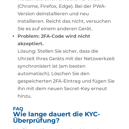
(Chrome, Firefox, Edge). Bei der PWA-
Version deinstallieren und neu
installieren. Reicht das nicht, versuchen
Sie es auf einem anderen Gerät.
Problem: 2FA-Code wird nicht
akzeptiert.
Lösung: Stellen Sie sicher, dass die
Uhrzeit Ihres Geräts mit der Netzwerkzeit
synchronisiert ist (am besten
automatisch). Löschen Sie den
gespeicherten 2FA-Eintrag und fügen Sie
ihn mit dem neuen Secret-Key erneut
hinzu.
FAQ
Wie lange dauert die KYC-
Überprüfung?