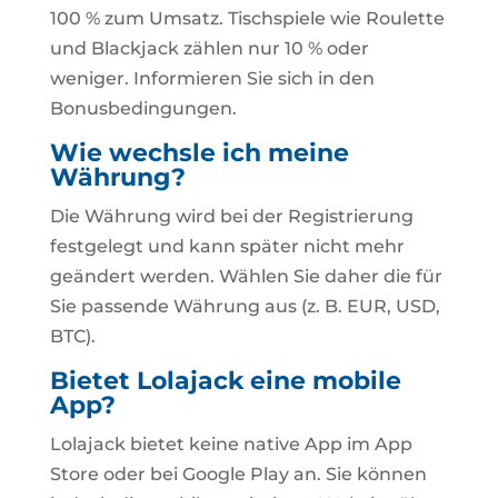
100 % zum Umsatz. Tischspiele wie Roulette
und Blackjack zählen nur 10 % oder
weniger. Informieren Sie sich in den
Bonusbedingungen.
Wie wechsle ich meine
Währung?
Die Währung wird bei der Registrierung
festgelegt und kann später nicht mehr
geändert werden. Wählen Sie daher die für
Sie passende Währung aus (z. B. EUR, USD,
BTC).
Bietet Lolajack eine mobile
App?
Lolajack bietet keine native App im App
Store oder bei Google Play an. Sie können