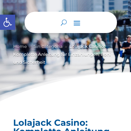
Abrir barra de herramientas
Home
Sin categoría
Lolajack Casino:
9
9
Komplette Anleitung für Einzahlungen, Boni
und Sicherheit
Lolajack Casino: