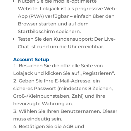
Nutzen Sie die mobile-optimierte
Website: Lolajack ist als progressive Web-
App (PWA) verfügbar – einfach über den
Browser starten und auf dem
Startbildschirm speichern.
Testen Sie den Kundensupport: Der Live-
Chat ist rund um die Uhr erreichbar.
Account Setup
Besuchen Sie die offizielle Seite von
Lolajack und klicken Sie auf „Registrieren“.
Geben Sie Ihre E-Mail-Adresse, ein
sicheres Passwort (mindestens 8 Zeichen,
Groß-/Kleinbuchstaben, Zahl) und Ihre
bevorzugte Währung an.
Wählen Sie Ihren Benutzernamen. Dieser
muss eindeutig sein.
Bestätigen Sie die AGB und