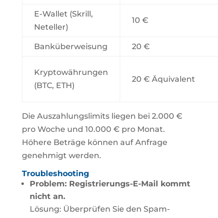
E-Wallet (Skrill,
10 €
Neteller)
Banküberweisung
20 €
Kryptowährungen
20 € Äquivalent
(BTC, ETH)
Die Auszahlungslimits liegen bei 2.000 €
pro Woche und 10.000 € pro Monat.
Höhere Beträge können auf Anfrage
genehmigt werden.
Troubleshooting
Problem: Registrierungs-E-Mail kommt
nicht an.
Lösung: Überprüfen Sie den Spam-