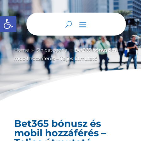
Abrir barra de herramientas
Home
Sin categoría
Bet365 bónusz és
9
9
mobil hozzáférés – Teljes útmutató
Bet365 bónusz és
mobil hozzáférés –