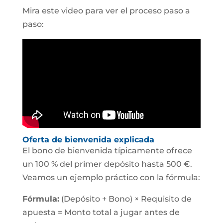
Mira este video para ver el proceso paso a
paso:
Oferta de bienvenida explicada
El bono de bienvenida típicamente ofrece
un 100 % del primer depósito hasta 500 €.
Veamos un ejemplo práctico con la fórmula:
Fórmula:
(Depósito + Bono) × Requisito de
apuesta = Monto total a jugar antes de