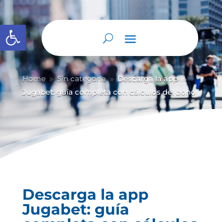
Abrir barra de herramientas
Home
Sin categoría
Descarga la app
9
9
Jugabet: guía completa con cálculos del bono
Descarga la app
Jugabet: guía