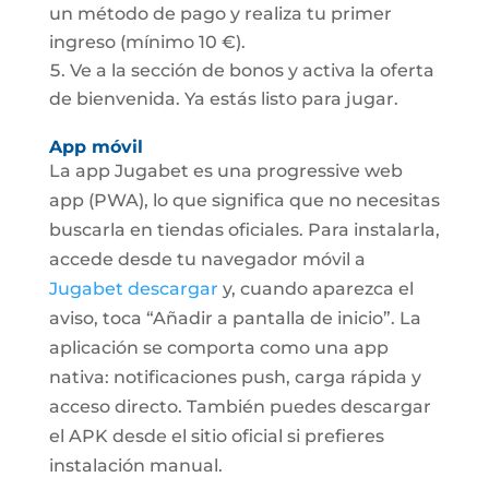
un método de pago y realiza tu primer
ingreso (mínimo 10 €).
Ve a la sección de bonos y activa la oferta
de bienvenida. Ya estás listo para jugar.
App móvil
La app Jugabet es una progressive web
app (PWA), lo que significa que no necesitas
buscarla en tiendas oficiales. Para instalarla,
accede desde tu navegador móvil a
Jugabet descargar
y, cuando aparezca el
aviso, toca “Añadir a pantalla de inicio”. La
aplicación se comporta como una app
nativa: notificaciones push, carga rápida y
acceso directo. También puedes descargar
el APK desde el sitio oficial si prefieres
instalación manual.