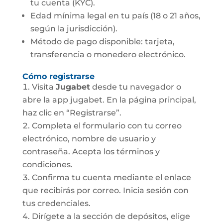
tu cuenta (KYC).
Edad mínima legal en tu país (18 o 21 años,
según la jurisdicción).
Método de pago disponible: tarjeta,
transferencia o monedero electrónico.
Cómo registrarse
Visita
Jugabet
desde tu navegador o
abre la app jugabet. En la página principal,
haz clic en “Registrarse”.
Completa el formulario con tu correo
electrónico, nombre de usuario y
contraseña. Acepta los términos y
condiciones.
Confirma tu cuenta mediante el enlace
que recibirás por correo. Inicia sesión con
tus credenciales.
Dirígete a la sección de depósitos, elige