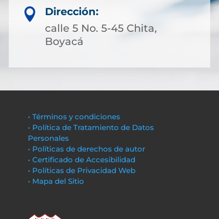
Dirección:

calle 5 No. 5-45 Chita,
Boyacá
• Términos y condiciones
• Política de Tratamiento de Datos
Personales
• Políticas de derechos de autor
• Certificado de Accesibilidad
• Políticas de Privacidad Web
• Mapa del Sitio