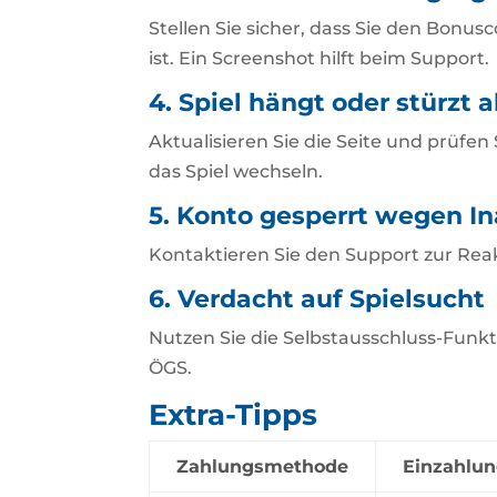
Stellen Sie sicher, dass Sie den Bonu
ist. Ein Screenshot hilft beim Support.
4. Spiel hängt oder stürzt 
Aktualisieren Sie die Seite und prüfe
das Spiel wechseln.
5. Konto gesperrt wegen In
Kontaktieren Sie den Support zur Reakt
6. Verdacht auf Spielsucht
Nutzen Sie die Selbstausschluss-Funkt
ÖGS.
Extra-Tipps
Zahlungsmethode
Einzahlun