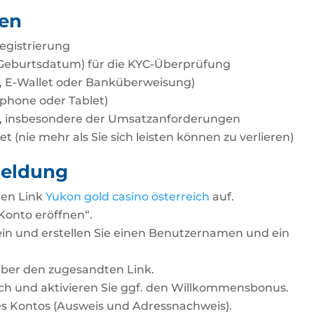
gen
Registrierung
 Geburtsdatum) für die KYC-Überprüfung
, E-Wallet oder Banküberweisung)
tphone oder Tablet)
, insbesondere der Umsatzanforderungen
(nie mehr als Sie sich leisten können zu verlieren)
meldung
den Link
Yukon gold casino österreich
auf.
„Konto eröffnen“.
ein und erstellen Sie einen Benutzernamen und ein
 über den zugesandten Link.
rch und aktivieren Sie ggf. den Willkommensbonus.
hres Kontos (Ausweis und Adressnachweis).