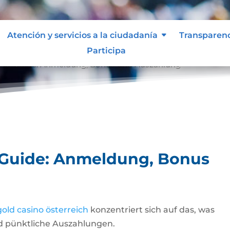
Atención y servicios a la ciudadanía
Transparen
Participa
sino-Guide: Anmeldung, Bonus und Auszahlung
-Guide: Anmeldung, Bonus
old casino österreich
konzentriert sich auf das, was
und pünktliche Auszahlungen.