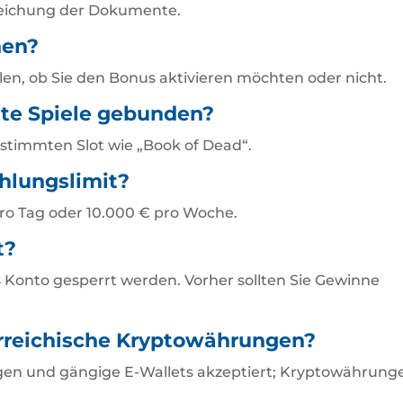
reichung der Dokumente.
nen?
len, ob Sie den Bonus aktivieren möchten oder nicht.
mte Spiele gebunden?
bestimmten Slot wie „Book of Dead“.
ahlungslimit?
 pro Tag oder 10.000 € pro Woche.
t?
Konto gesperrt werden. Vorher sollten Sie Gewinne
erreichische Kryptowährungen?
gen und gängige E-Wallets akzeptiert; Kryptowährung