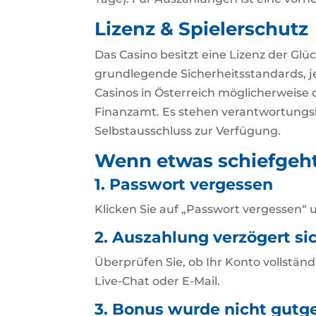
Lizenz & Spielerschutz
Das Casino besitzt eine Lizenz der Gl
grundlegende Sicherheitsstandards, j
Casinos in Österreich möglicherweise 
Finanzamt. Es stehen verantwortungsb
Selbstausschluss zur Verfügung.
Wenn etwas schiefgeh
1. Passwort vergessen
Klicken Sie auf „Passwort vergessen“ 
2. Auszahlung verzögert si
Überprüfen Sie, ob Ihr Konto vollständ
Live-Chat oder E-Mail.
3. Bonus wurde nicht gutg