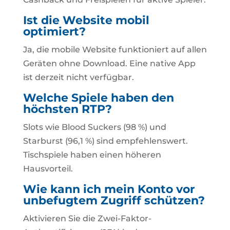
Ist die Website mobil
optimiert?
Ja, die mobile Website funktioniert auf allen
Geräten ohne Download. Eine native App
ist derzeit nicht verfügbar.
Welche Spiele haben den
höchsten RTP?
Slots wie Blood Suckers (98 %) und
Starburst (96,1 %) sind empfehlenswert.
Tischspiele haben einen höheren
Hausvorteil.
Wie kann ich mein Konto vor
unbefugtem Zugriff schützen?
Aktivieren Sie die Zwei-Faktor-