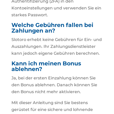
Authentifizierung (2FA) in den
Kontoeinstellungen und verwenden Sie ein
starkes Passwort.
Welche Gebühren fallen bei
Zahlungen an?
Slotoro erhebt keine Gebühren für Ein- und
Auszahlungen. Ihr Zahlungsdienstleister
kann jedoch eigene Gebühren berechnen.
Kann ich meinen Bonus
ablehnen?
Ja, bei der ersten Einzahlung können Sie
den Bonus ablehnen. Danach können Sie
den Bonus nicht mehr aktivieren.
Mit dieser Anleitung sind Sie bestens
gerüstet für eine sichere und lohnende