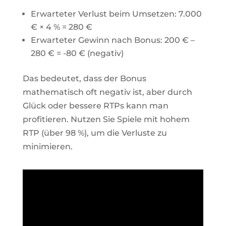
Erwarteter Verlust beim Umsetzen: 7.000
€ × 4 % = 280 €
Erwarteter Gewinn nach Bonus: 200 € –
280 € = -80 € (negativ)
Das bedeutet, dass der Bonus
mathematisch oft negativ ist, aber durch
Glück oder bessere RTPs kann man
profitieren. Nutzen Sie Spiele mit hohem
RTP (über 98 %), um die Verluste zu
minimieren.