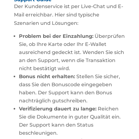
Der Kundenservice ist per Live-Chat und E-
Mail erreichbar. Hier sind typische
Szenarien und Lösungen:
Problem bei der Einzahlung:
Überprüfen
Sie, ob Ihre Karte oder Ihr E-Wallet
ausreichend gedeckt ist. Wenden Sie sich
an den Support, wenn die Transaktion
nicht bestätigt wird.
Bonus nicht erhalten:
Stellen Sie sicher,
dass Sie den Bonuscode eingegeben
haben. Der Support kann den Bonus
nachträglich gutschreiben.
Verifizierung dauert zu lange:
Reichen
Sie die Dokumente in guter Qualität ein.
Der Support kann den Status
beschleunigen.