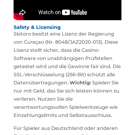
Safety & Licensing
Slotoro besitzt eine Lizenz der Regierung
von Curaçao (Nr. 8048/JAZ2020-013). Diese
Lizenz stellt sicher, dass die Casino-
Software von unabhängigen Prüfstellen
getestet wird und die Gewinne fair sind. Die
SSL-Verschlüsselung (256-Bit) schützt alle
Datenübertragungen.
Wichtig:
Spielen Sie
nur mit Geld, das Sie sich leisten können zu
verlieren. Nutzen Sie die
verantwortungsvollen Spielwerkzeuge wie
Einzahlungslimits und Selbstausschluss.
Für Spieler aus Deutschland oder anderen