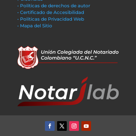
• Políticas de derechos de autor
• Certificado de Accesibilidad
• Políticas de Privacidad Web
• Mapa del Sitio