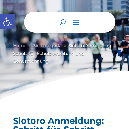
Abrir barra de herramientas
Home
Sin categoría
Slotoro Anmeldung:
9
9
Schritt-für-Schritt-Anleitung und
Bonusrechnung
Slotoro Anmeldung: