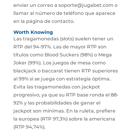
enviar un correo a soporte@jugabet.com o
llamar al número de teléfono que aparece
en la página de contacto.
Worth Knowing
Las tragamonedas (slots) suelen tener un
RTP del 94-97%. Las de mayor RTP son
títulos como Blood Suckers (98%) o Mega
Joker (99%). Los juegos de mesa como
blackjack o baccarat tienen RTP superiores
al 99% si se juega con estrategia óptima.
Evita las tragamonedas con jackpot
progresivo, ya que su RTP base ronda el 88-
92% y las probabilidades de ganar el
jackpot son mínimas. En la ruleta, prefiere
la europea (RTP 97,3%) sobre la americana
(RTP 94,74%).