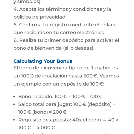
y símbolos).
Acepta los términos y condiciones y la
política de privacidad.
Confirma tu registro mediante el enlace
que recibirás en tu correo electrónico.
Realiza tu primer depósito para activar el
bono de bienvenida (si lo deseas).
Calculating Your Bonus
El bono de bienvenida típico de Jugabet es
un 100% de igualación hasta 500 €. Veamos
un ejemplo con un depósito de 100 €:
Bono recibido: 100 € × 100% = 100 €
Saldo total para jugar: 100 € (depósito) +
100 € (bono) = 200 €
Requisito de apuesta: 40x el bono → 40 ×
100 € = 4.000 €