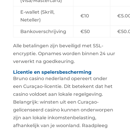
(Visa/Mastercard)
E-wallet (Skrill,
€10
€5.0
Neteller)
Bankoverschrijving
€50
€50.
Alle betalingen zijn beveiligd met SSL-
encryptie. Opnames worden binnen 24 uur
verwerkt na goedkeuring.
Licentie en spelersbescherming
Bruno casino nederland opereert onder
een Curaçao-licentie. Dit betekent dat het
casino voldoet aan lokale regelgeving.
Belangrijk: winsten uit een Curaçao-
gelicenseerd casino kunnen onderworpen
zijn aan lokale inkomstenbelasting,
afhankelijk van je woonland. Raadpleeg