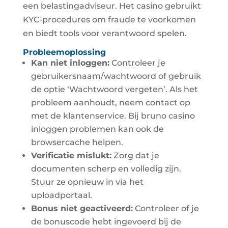
een belastingadviseur. Het casino gebruikt
KYC-procedures om fraude te voorkomen
en biedt tools voor verantwoord spelen.
Probleemoplossing
Kan niet inloggen:
Controleer je
gebruikersnaam/wachtwoord of gebruik
de optie ‘Wachtwoord vergeten’. Als het
probleem aanhoudt, neem contact op
met de klantenservice. Bij bruno casino
inloggen problemen kan ook de
browsercache helpen.
Verificatie mislukt:
Zorg dat je
documenten scherp en volledig zijn.
Stuur ze opnieuw in via het
uploadportaal.
Bonus niet geactiveerd:
Controleer of je
de bonuscode hebt ingevoerd bij de