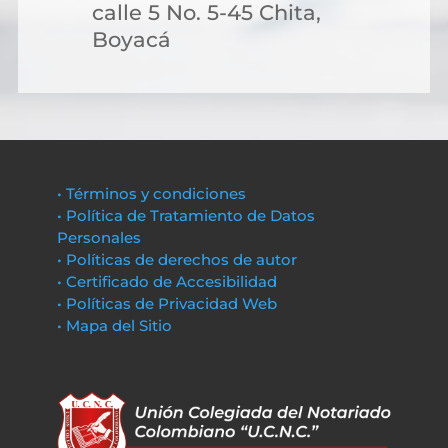
calle 5 No. 5-45 Chita,
Boyacá
• Términos y condiciones
• Política de Tratamiento de Datos
Personales
• Políticas de derechos de autor
• Certificado de Accesibilidad
• Políticas de Privacidad Web
• Mapa del Sitio