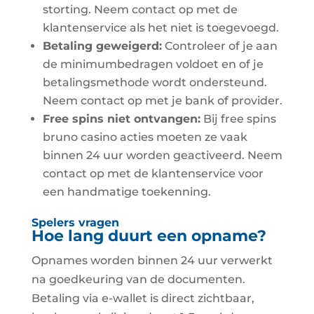
storting. Neem contact op met de
klantenservice als het niet is toegevoegd.
Betaling geweigerd:
Controleer of je aan
de minimumbedragen voldoet en of je
betalingsmethode wordt ondersteund.
Neem contact op met je bank of provider.
Free spins niet ontvangen:
Bij free spins
bruno casino acties moeten ze vaak
binnen 24 uur worden geactiveerd. Neem
contact op met de klantenservice voor
een handmatige toekenning.
Spelers vragen
Hoe lang duurt een opname?
Opnames worden binnen 24 uur verwerkt
na goedkeuring van de documenten.
Betaling via e-wallet is direct zichtbaar,