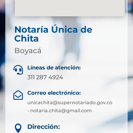
Notaría Única de
Chita
Boyacá
Líneas de atención:

311 287 4924
Correo electrónico:

unicachita@supernotariado.gov.co
- notaria.chita@gmail.com
Dirección:
