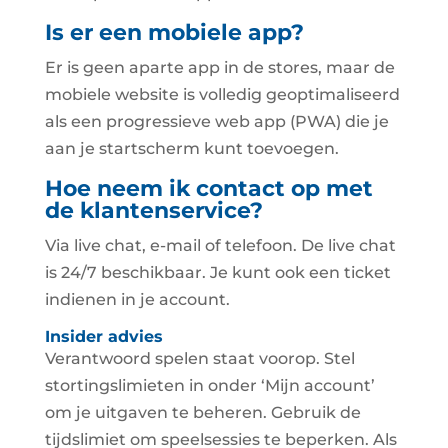
Is er een mobiele app?
Er is geen aparte app in de stores, maar de
mobiele website is volledig geoptimaliseerd
als een progressieve web app (PWA) die je
aan je startscherm kunt toevoegen.
Hoe neem ik contact op met
de klantenservice?
Via live chat, e-mail of telefoon. De live chat
is 24/7 beschikbaar. Je kunt ook een ticket
indienen in je account.
Insider advies
Verantwoord spelen staat voorop. Stel
stortingslimieten in onder ‘Mijn account’
om je uitgaven te beheren. Gebruik de
tijdslimiet om speelsessies te beperken. Als