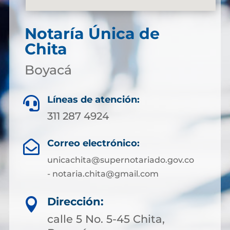
Notaría Única de
Chita
Boyacá
Líneas de atención:

311 287 4924
Correo electrónico:

unicachita@supernotariado.gov.co
- notaria.chita@gmail.com
Dirección:

calle 5 No. 5-45 Chita,