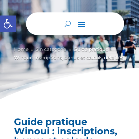
Abrir barra de herramientas
Home
Sin categoría
Guide pratique
9
9
Winoui : inscriptions, bonus et calculs détaillés
Guide pratique
Winoui : inscriptions,