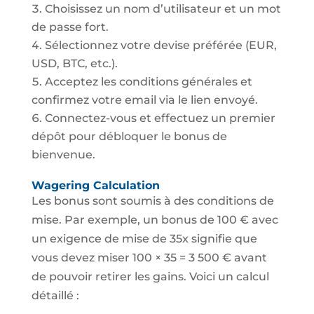
Choisissez un nom d’utilisateur et un mot
de passe fort.
Sélectionnez votre devise préférée (EUR,
USD, BTC, etc.).
Acceptez les conditions générales et
confirmez votre email via le lien envoyé.
Connectez-vous et effectuez un premier
dépôt pour débloquer le bonus de
bienvenue.
Wagering Calculation
Les bonus sont soumis à des conditions de
mise. Par exemple, un bonus de 100 € avec
un exigence de mise de 35x signifie que
vous devez miser 100 × 35 = 3 500 € avant
de pouvoir retirer les gains. Voici un calcul
détaillé :