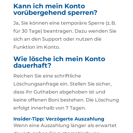
Kann ich mein Konto
vorübergehend sperren?
Ja, Sie können eine temporäre Sperre (z. B.
für 30 Tage) beantragen. Dazu wenden Sie
sich an den Support oder nutzen die
Funktion im Konto.
Wie lösche ich mein Konto
dauerhaft?
Reichen Sie eine schriftliche
Löschungsanfrage ein. Stellen Sie sicher,
dass Ihr Guthaben abgehoben ist und
keine offenen Boni bestehen. Die Löschung
erfolgt innerhalb von 7 Tagen.
Insider-Tipp: Verzögerte Auszahlung
Wenn eine Auszahlung länger als erwartet