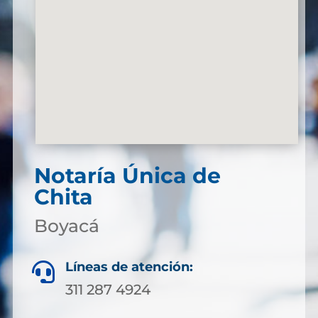
Notaría Única de
Chita
Boyacá
Líneas de atención:

311 287 4924