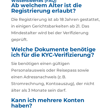
Wissenswertes (FAQ)
Ab welchem Alter ist die
Registrierung erlaubt?
Die Registrierung ist ab 18 Jahren gestattet,
in einigen Gerichtsbarkeiten ab 21. Das
Mindestalter wird bei der Verifizierung
geprüft.
Welche Dokumente benötige
ich für die KYC-Verifizierung?
Sie benötigen einen gültigen
Personalausweis oder Reisepass sowie
einen Adressnachweis (z. B.
Stromrechnung, Kontoauszug), der nicht
älter als 3 Monate sein darf.
Kann ich mehrere Konten
haben?