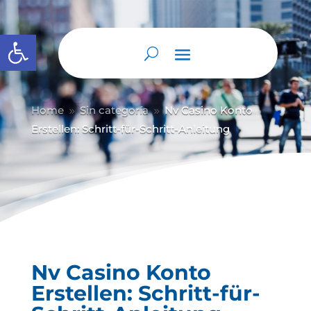
Abrir barra de herramientas
Home
Sin categoría
Nv Casino Konto
9
9
Erstellen: Schritt-für-Schritt-Anleitung
Nv Casino Konto
Erstellen: Schritt-für-