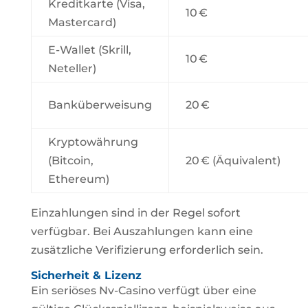
Kreditkarte (Visa,
10 €
Mastercard)
E-Wallet (Skrill,
10 €
Neteller)
Banküberweisung
20 €
Kryptowährung
(Bitcoin,
20 € (Äquivalent)
Ethereum)
Einzahlungen sind in der Regel sofort
verfügbar. Bei Auszahlungen kann eine
zusätzliche Verifizierung erforderlich sein.
Sicherheit & Lizenz
Ein seriöses Nv-Casino verfügt über eine