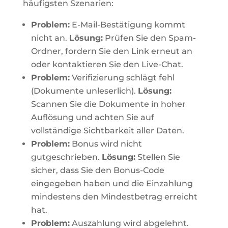
häufigsten Szenarien:
Problem:
E-Mail-Bestätigung kommt
nicht an.
Lösung:
Prüfen Sie den Spam-
Ordner, fordern Sie den Link erneut an
oder kontaktieren Sie den Live-Chat.
Problem:
Verifizierung schlägt fehl
(Dokumente unleserlich).
Lösung:
Scannen Sie die Dokumente in hoher
Auflösung und achten Sie auf
vollständige Sichtbarkeit aller Daten.
Problem:
Bonus wird nicht
gutgeschrieben.
Lösung:
Stellen Sie
sicher, dass Sie den Bonus-Code
eingegeben haben und die Einzahlung
mindestens den Mindestbetrag erreicht
hat.
Problem:
Auszahlung wird abgelehnt.