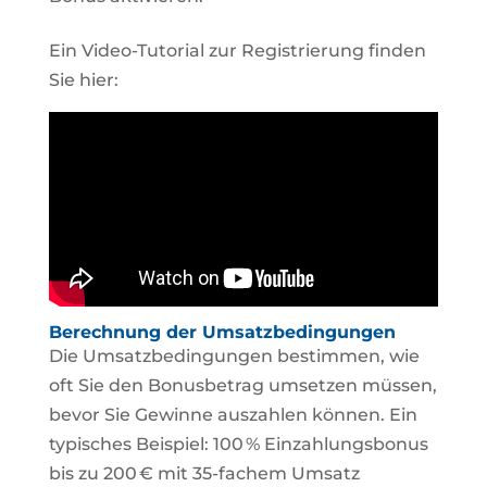
Ein Video-Tutorial zur Registrierung finden
Sie hier:
Berechnung der Umsatzbedingungen
Die Umsatzbedingungen bestimmen, wie
oft Sie den Bonusbetrag umsetzen müssen,
bevor Sie Gewinne auszahlen können. Ein
typisches Beispiel: 100 % Einzahlungsbonus
bis zu 200 € mit 35-fachem Umsatz