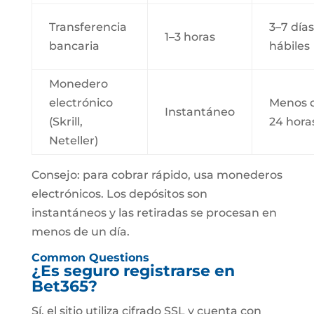
Transferencia
3–7 días
1–3 horas
bancaria
hábiles
Monedero
electrónico
Menos 
Instantáneo
(Skrill,
24 hora
Neteller)
Consejo: para cobrar rápido, usa monederos
electrónicos. Los depósitos son
instantáneos y las retiradas se procesan en
menos de un día.
Common Questions
¿Es seguro registrarse en
Bet365?
Sí, el sitio utiliza cifrado SSL y cuenta con