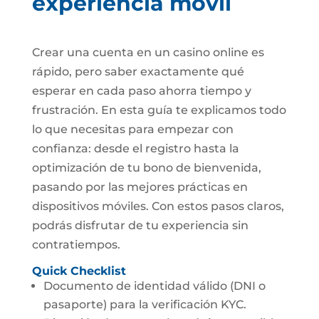
experiencia móvil
Crear una cuenta en un casino online es
rápido, pero saber exactamente qué
esperar en cada paso ahorra tiempo y
frustración. En esta guía te explicamos todo
lo que necesitas para empezar con
confianza: desde el registro hasta la
optimización de tu bono de bienvenida,
pasando por las mejores prácticas en
dispositivos móviles. Con estos pasos claros,
podrás disfrutar de tu experiencia sin
contratiempos.
Quick Checklist
Documento de identidad válido (DNI o
pasaporte) para la verificación KYC.