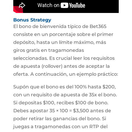
Bonus Strategy
El bono de bienvenida típico de Bet365
consiste en un porcentaje sobre el primer
depósito, hasta un límite máximo, más
giros gratis en tragamonedas
seleccionadas. Es crucial leer los requisitos
de apuesta (rollover) antes de aceptar la
oferta. A continuación, un ejemplo práctico:
Supón que el bono es del 100% hasta $200,
con un requisito de apuesta de 35x el bono.
Si depositas $100, recibes $100 de bono.
Debes apostar 35 × 100 = $3,500 antes de
poder retirar las ganancias del bono. Si
juegas a tragamonedas con un RTP del