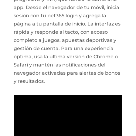
app. Desde el navegador de tu móvil, inicia
sesión con tu bet365 login y agrega la
página a tu pantalla de inicio. La interfaz es
rápida y responde al tacto, con acceso
completo a juegos, apuestas deportivas y
gestión de cuenta. Para una experiencia
óptima, usa la última versión de Chrome o
Safari y mantén las notificaciones del
navegador activadas para alertas de bonos
y resultados.