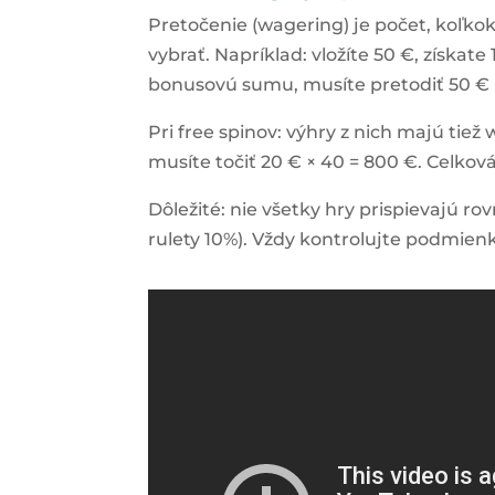
Pretočenie (wagering) je počet, koľko
vybrať. Napríklad: vložíte 50 €, získat
bonusovú sumu, musíte pretodiť 50 € ×
Pri free spinov: výhry z nich majú tiež
musíte točiť 20 € × 40 = 800 €. Celkov
Dôležité: nie všetky hry prispievajú r
rulety 10%). Vždy kontrolujte podmienk