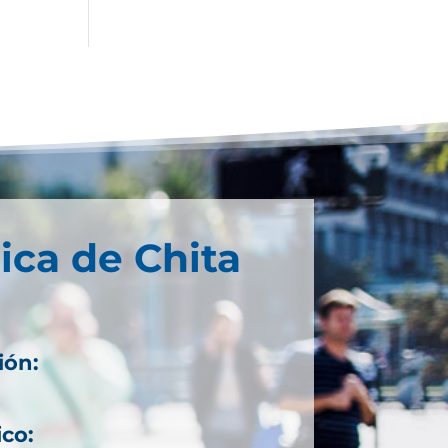
ica de Chita
ión:
ico: