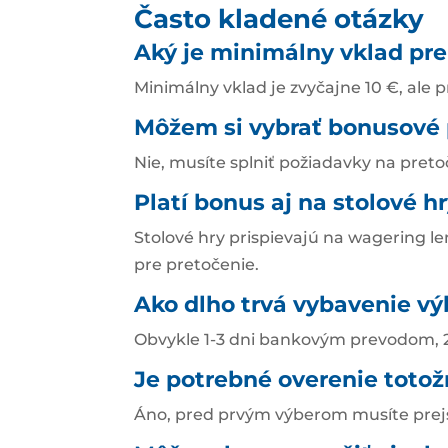
Často kladené otázky
Aký je minimálny vklad pre
Minimálny vklad je zvyčajne 10 €, al
Môžem si vybrať bonusové 
Nie, musíte splniť požiadavky na pret
Platí bonus aj na stolové h
Stolové hry prispievajú na wagering 
pre pretočenie.
Ako dlho trvá vybavenie v
Obvykle 1-3 dni bankovým prevodom, 2
Je potrebné overenie totož
Áno, pred prvým výberom musíte prej