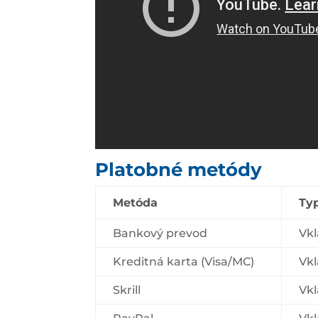
Platobné metódy
Metóda
Ty
Bankový prevod
Vkl
Kreditná karta (Visa/MC)
Vk
Skrill
Vkl