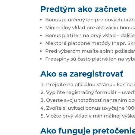
Predtým ako začnete
Bonus je určený len pre nových hráčov
Minimálny vklad pre aktiváciu bonusu
Bonus platí len na prvý vklad – ďalši
Niektoré platobné metódy (napr. Skri
Pred výberom musíte splniť požiada
Freespiny sú často platné len na vyb
Ako sa zaregistrovať
Prejdite na oficiálnu stránku kasína 
Vyplňte registračný formulár – uveď
Overte svoju totožnosť nahraním do
Zvoľte si uvítací bonus (zvyčajne 100
Vložte prvý vklad v minimálnej výške
Ako funguje pretočeni