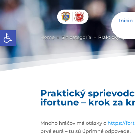
Inicio
Abrir barra de herramientas
Home
Sin categoría
Praktický sprie
9
9
Praktický sprievod
ifortune – krok za 
Mnoho hráčov má otázky o
https://fo
prvé eurá – tu sú úprimné odpovede.