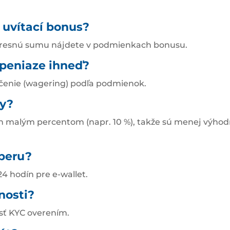
 uvítací bonus?
e presnú sumu nájdete v podmienkach bonusu.
peniaze ihneď?
očenie (wagering) podľa podmienok.
ry?
len malým percentom (napr. 10 %), takže sú menej výho
ýberu?
4 hodín pre e-wallet.
nosti?
sť KYC overením.