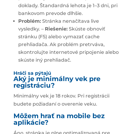
doklady. Štandardná lehota je 1–3 dni, pri
bankovom prevode dlhšie.
Problém:
Stránka nenačítava live
vysledky. –
Riešenie:
Skúste obnoviť
stránku (F5) alebo vymazať cache
prehliadača. Ak problém pretrváva,
skontrolujte internetové pripojenie alebo
skúste iný prehliadač.
Hráči sa pýtajú
Aký je minimálny vek pre
registráciu?
Minimálny vek je 18 rokov. Pri registrácii
budete požiadaní o overenie veku.
Môžem hrať na mobile bez
aplikácie?
Áno, stránka je plne optimalizovaná pre