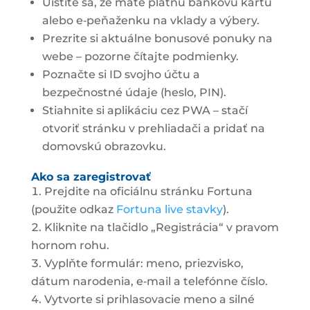
Uistite sa, že máte platnú bankovú kartu
alebo e‑peňaženku na vklady a výbery.
Prezrite si aktuálne bonusové ponuky na
webe – pozorne čítajte podmienky.
Poznačte si ID svojho účtu a
bezpečnostné údaje (heslo, PIN).
Stiahnite si aplikáciu cez PWA – stačí
otvoriť stránku v prehliadači a pridať na
domovskú obrazovku.
Ako sa zaregistrovať
Prejdite na oficiálnu stránku Fortuna
(použite odkaz
Fortuna live stavky
).
Kliknite na tlačidlo „Registrácia“ v pravom
hornom rohu.
Vyplňte formulár: meno, priezvisko,
dátum narodenia, e‑mail a telefónne číslo.
Vytvorte si prihlasovacie meno a silné