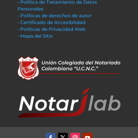
• Política de Tratamiento de Datos
Personales
• Políticas de derechos de autor
• Certificado de Accesibilidad
• Políticas de Privacidad Web
• Mapa del Sitio