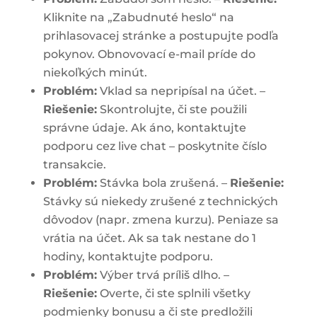
Kliknite na „Zabudnuté heslo“ na
prihlasovacej stránke a postupujte podľa
pokynov. Obnovovací e-mail príde do
niekoľkých minút.
Problém:
Vklad sa nepripísal na účet. –
Riešenie:
Skontrolujte, či ste použili
správne údaje. Ak áno, kontaktujte
podporu cez live chat – poskytnite číslo
transakcie.
Problém:
Stávka bola zrušená. –
Riešenie:
Stávky sú niekedy zrušené z technických
dôvodov (napr. zmena kurzu). Peniaze sa
vrátia na účet. Ak sa tak nestane do 1
hodiny, kontaktujte podporu.
Problém:
Výber trvá príliš dlho. –
Riešenie:
Overte, či ste splnili všetky
podmienky bonusu a či ste predložili