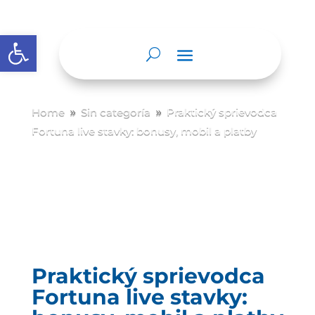
Abrir barra de herramientas
Home
Sin categoría
Praktický sprievodca
9
9
Fortuna live stavky: bonusy, mobil a platby
Praktický sprievodca
Fortuna live stavky: