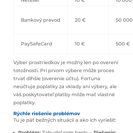
Neteller
10 €
10 000
Bankový prevod
20 €
50 000
PaySafeCard
10 €
500 €
Výber prostriedkov je možný len po overení
totožnosti. Pri prvom výbere môže proces
trvať dlhšie (overenie účtu). Fortuna
neúčtuje poplatky za vklady ani výbery, ale
váš poskytovateľ platby môže mať vlastné
poplatky.
Rýchle riešenie problémov
Tu je päť bežných situácií a ako ich vyriešiť:
Problém:
Zabudol som heslo. –
Riešenie: