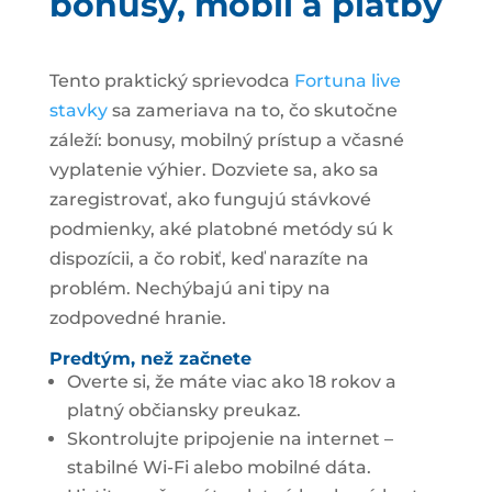
bonusy, mobil a platby
Tento praktický sprievodca
Fortuna live
stavky
sa zameriava na to, čo skutočne
záleží: bonusy, mobilný prístup a včasné
vyplatenie výhier. Dozviete sa, ako sa
zaregistrovať, ako fungujú stávkové
podmienky, aké platobné metódy sú k
dispozícii, a čo robiť, keď narazíte na
problém. Nechýbajú ani tipy na
zodpovedné hranie.
Predtým, než začnete
Overte si, že máte viac ako 18 rokov a
platný občiansky preukaz.
Skontrolujte pripojenie na internet –
stabilné Wi-Fi alebo mobilné dáta.