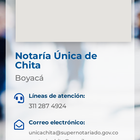
Notaría Única de
Chita
Boyacá
Líneas de atención:

311 287 4924
Correo electrónico:

unicachita@supernotariado.gov.co