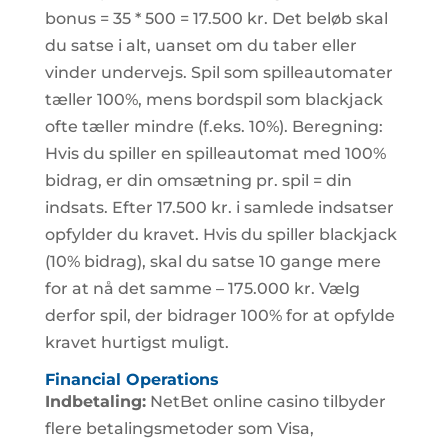
bonus = 35 * 500 = 17.500 kr. Det beløb skal
du satse i alt, uanset om du taber eller
vinder undervejs. Spil som spilleautomater
tæller 100%, mens bordspil som blackjack
ofte tæller mindre (f.eks. 10%). Beregning:
Hvis du spiller en spilleautomat med 100%
bidrag, er din omsætning pr. spil = din
indsats. Efter 17.500 kr. i samlede indsatser
opfylder du kravet. Hvis du spiller blackjack
(10% bidrag), skal du satse 10 gange mere
for at nå det samme – 175.000 kr. Vælg
derfor spil, der bidrager 100% for at opfylde
kravet hurtigst muligt.
Financial Operations
Indbetaling:
NetBet online casino tilbyder
flere betalingsmetoder som Visa,