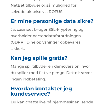
NetBet tilbyder også mulighed for
selvudelukkelse via ROFUS.
Er mine personlige data sikre?
Ja, casinoet bruger SSL-kryptering og
overholder persondataforordningen
(GDPR). Dine oplysninger opbevares
sikkert.
Kan jeg spille gratis?
Mange spil tilbyder en demoversion, hvor
du spiller med fiktive penge. Dette kræver
ingen indbetaling.
Hvordan kontakter jeg
kundeservice?
Du kan chatte live på hjemmesiden, sende