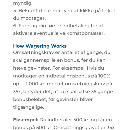
myndig.
Bekræft din e-mail ved at klikke på linket,
du modtager.
Foretag din første indbetaling for at
aktivere eventuelle velkomstbonusser.
How Wagering Works
Omsætningskrav er antallet af gange, du
skal gennemspille en bonus, før du kan
hæve gevinster. For eksempel: Hvis du
modtager en indbetalingsbonus på 100%
op til 1.000 kr. med et omsætningskrav på
35x, betyder det, at du skal satse 35 gange
bonusbeløbet, før gevinster bliver
tilgængelige.
Eksempel:
Du indbetaler 500 kr. og får en
bonus på 500 kr. Omsætningskravet er 35x