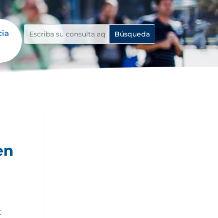
cia
en
t