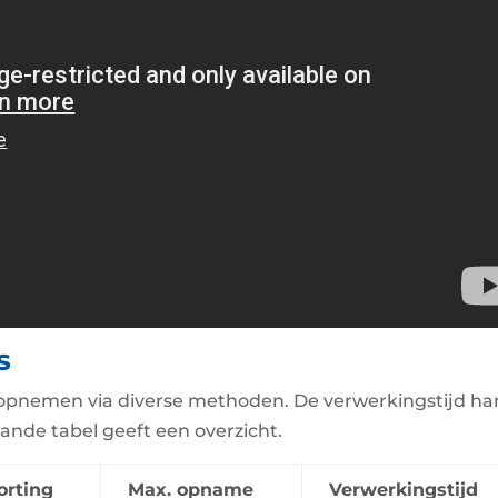
s
en opnemen via diverse methoden. De verwerkingstijd h
nde tabel geeft een overzicht.
orting
Max. opname
Verwerkingstijd