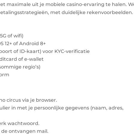
het maximale uit je mobiele casino-ervaring te halen. W
tbetalingsstrategieën, met duidelijke rekenvoorbeelden.
G of wifi)
 12+ of Android 8+
ort of ID-kaart) voor KYC-verificatie
itcard of e-wallet
 sommige regio’s)
tform
o circus via je browser.
mulier in met je persoonlijke gegevens (naam, adres,
erk wachtwoord.
in de ontvangen mail.