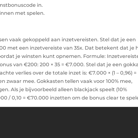
omstbonuscode in.
ginnen met spelen.
sen vaak gekoppeld aan inzetvereisten. Stel dat je een
0 met een inzetvereiste van 35x. Dat betekent dat je 
ordat je winsten kunt opnemen. Formule: Inzetvereist
onus van €200: 200 × 35 = €7.000. Stel dat je een gokk
te verlies over de totale inzet is: €7.000 × (1 – 0,96) =
 even zwaar mee. Gokkasten tellen vaak voor 100% mee,
gen. Als je bijvoorbeeld alleen blackjack speelt (10%
.000 / 0,10 = €70.000 inzetten om de bonus clear te spel