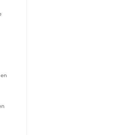
e
 en
en