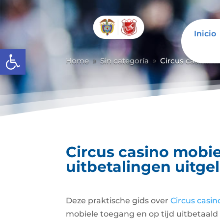
Inicio
Abrir barra de herramientas
Home
Sin categoría
Circus casino m
9
9
Circus casino mobi
uitbetalingen uitge
Deze praktische gids over
Circus casin
mobiele toegang en op tijd uitbetaald 