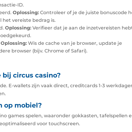
sactie-ID.
eerd.
Oplossing:
Controleer of je de juiste bonuscode 
 het vereiste bedrag is.
d.
Oplossing:
Verifieer dat je aan de inzetvereisten heb
 goedgekeurd.
.
Oplossing:
Wis de cache van je browser, update je
ere browser (bijv. Chrome of Safari).
bij circus casino?
e. E-wallets zijn vaak direct, creditcards 1-3 werkdage
en.
n op mobiel?
sino games spelen, waaronder gokkasten, tafelspellen 
 geoptimaliseerd voor touchscreen.