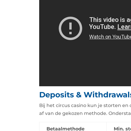
Deposits & Withdrawal
Bij het circus casino kun je storten 
af van de gekozen methode. Onderstaa
Betaalmethode
Min. st