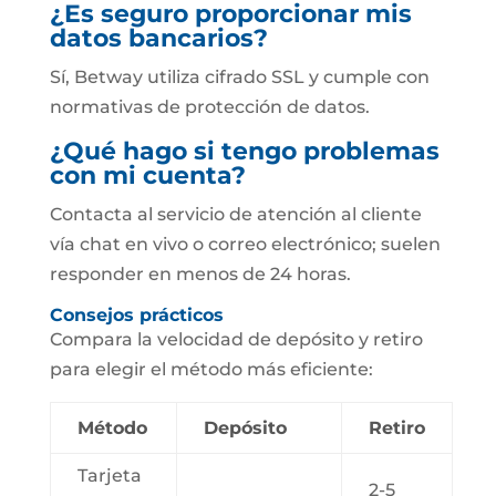
¿Es seguro proporcionar mis
datos bancarios?
Sí, Betway utiliza cifrado SSL y cumple con
normativas de protección de datos.
¿Qué hago si tengo problemas
con mi cuenta?
Contacta al servicio de atención al cliente
vía chat en vivo o correo electrónico; suelen
responder en menos de 24 horas.
Consejos prácticos
Compara la velocidad de depósito y retiro
para elegir el método más eficiente:
Método
Depósito
Retiro
Tarjeta
2-5