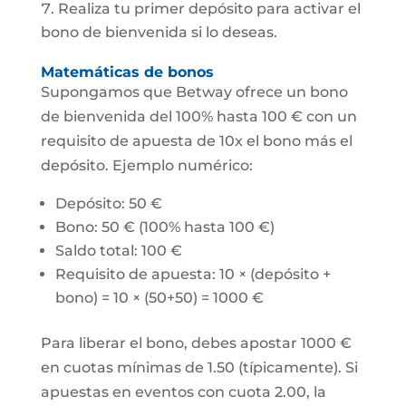
Realiza tu primer depósito para activar el
bono de bienvenida si lo deseas.
Matemáticas de bonos
Supongamos que Betway ofrece un bono
de bienvenida del 100% hasta 100 € con un
requisito de apuesta de 10x el bono más el
depósito. Ejemplo numérico:
Depósito: 50 €
Bono: 50 € (100% hasta 100 €)
Saldo total: 100 €
Requisito de apuesta: 10 × (depósito +
bono) = 10 × (50+50) = 1000 €
Para liberar el bono, debes apostar 1000 €
en cuotas mínimas de 1.50 (típicamente). Si
apuestas en eventos con cuota 2.00, la