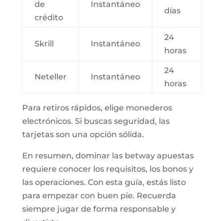
de
Instantáneo
días
crédito
24
Skrill
Instantáneo
horas
24
Neteller
Instantáneo
horas
Para retiros rápidos, elige monederos
electrónicos. Si buscas seguridad, las
tarjetas son una opción sólida.
En resumen, dominar las betway apuestas
requiere conocer los requisitos, los bonos y
las operaciones. Con esta guía, estás listo
para empezar con buen pie. Recuerda
siempre jugar de forma responsable y