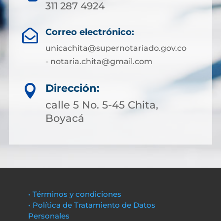
311 287 4924
Correo electrónico:

unicachita@supernotariado.gov.co
- notaria.chita@gmail.com
Dirección:

calle 5 No. 5-45 Chita,
Boyacá
• Términos y condiciones
• Política de Tratamiento de Datos
Personales