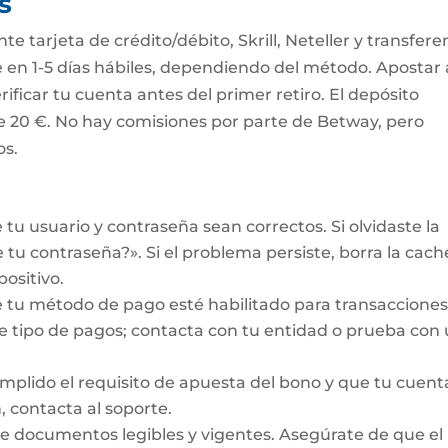
s
 tarjeta de crédito/débito, Skrill, Neteller y transfere
e en 1-5 días hábiles, dependiendo del método. Apostar 
ificar tu cuenta antes del primer retiro. El depósito
de 20 €. No hay comisiones por parte de Betway, pero
os.
 tu usuario y contraseña sean correctos. Si olvidaste la
 tu contraseña?». Si el problema persiste, borra la cach
ositivo.
tu método de pago esté habilitado para transacciones
 tipo de pagos; contacta con tu entidad o prueba con
mplido el requisito de apuesta del bono y que tu cuent
n, contacta al soporte.
 documentos legibles y vigentes. Asegúrate de que el