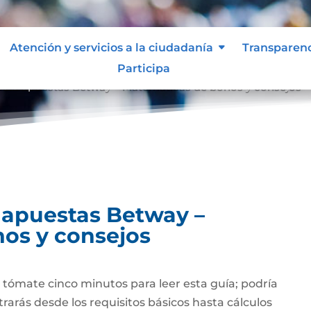
Atención y servicios a la ciudadanía
Transparen
Participa
para apuestas Betway – Matemáticas de bonos y consejos
 apuestas Betway –
os y consejos
, tómate cinco minutos para leer esta guía; podría
rarás desde los requisitos básicos hasta cálculos