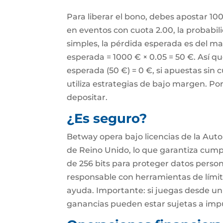
Para liberar el bono, debes apostar 10
en eventos con cuota 2.00, la probabil
simples, la pérdida esperada es del m
esperada = 1000 € × 0.05 = 50 €. Así qu
esperada (50 €) = 0 €, si apuestas sin
utiliza estrategias de bajo margen. Po
depositar.
¿Es seguro?
Betway opera bajo licencias de la Aut
de Reino Unido, lo que garantiza cump
de 256 bits para proteger datos perso
responsable con herramientas de límit
ayuda. Importante: si juegas desde un 
ganancias pueden estar sujetas a impue