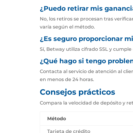
¿Puedo retirar mis gananc
No, los retiros se procesan tras verific
varía según el método.
¿Es seguro proporcionar mi
Sí, Betway utiliza cifrado SSL y cumpl
¿Qué hago si tengo proble
Contacta al servicio de atención al cli
en menos de 24 horas.
Consejos prácticos
Compara la velocidad de depósito y ret
Método
Tarjeta de crédito