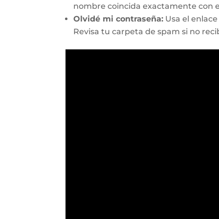
nombre coincida exactamente con el
Olvidé mi contraseña:
Usa el enlace 
Revisa tu carpeta de spam si no recib