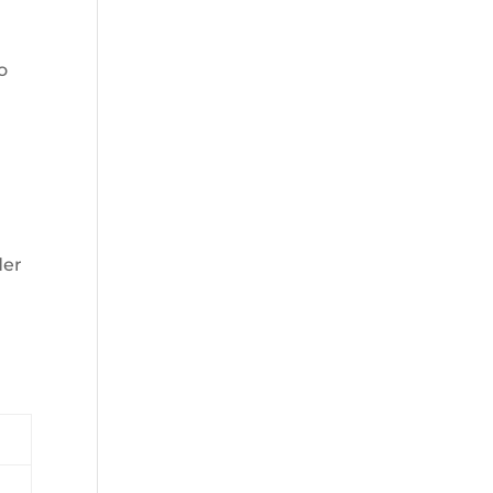
o
der