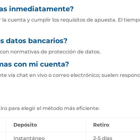
ias inmediatamente?
ar la cuenta y cumplir los requisitos de apuesta. El tiemp
s datos bancarios?
e con normativas de protección de datos.
mas con mi cuenta?
ente vía chat en vivo o correo electrónico; suelen respon
iro para elegir el método más eficiente:
Depósito
Retiro
Instantáneo
2-5 días