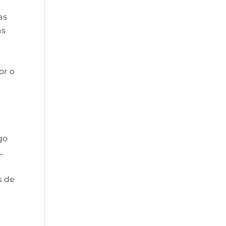
as
as
or o
go
L
s de