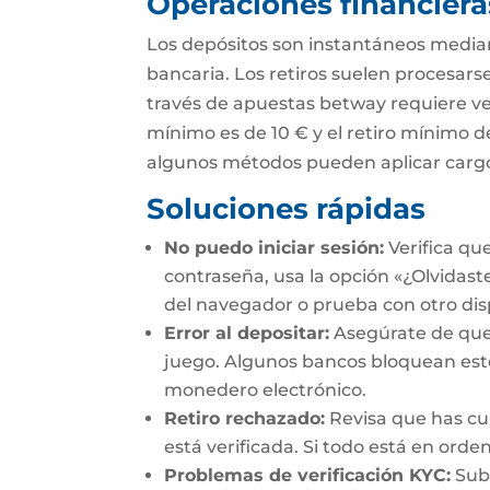
Operaciones financiera
Los depósitos son instantáneos mediante
bancaria. Los retiros suelen procesars
través de apuestas betway requiere ver
mínimo es de 10 € y el retiro mínimo 
algunos métodos pueden aplicar carg
Soluciones rápidas
No puedo iniciar sesión:
Verifica que
contraseña, usa la opción «¿Olvidaste
del navegador o prueba con otro disp
Error al depositar:
Asegúrate de que 
juego. Algunos bancos bloquean este
monedero electrónico.
Retiro rechazado:
Revisa que has cu
está verificada. Si todo está en orde
Problemas de verificación KYC:
Sube