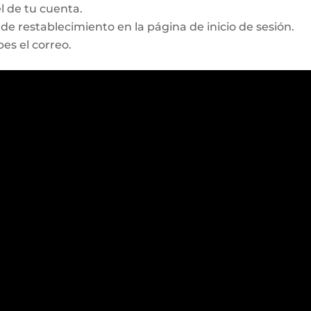
 de tu cuenta.
de restablecimiento en la página de inicio de sesión.
es el correo.