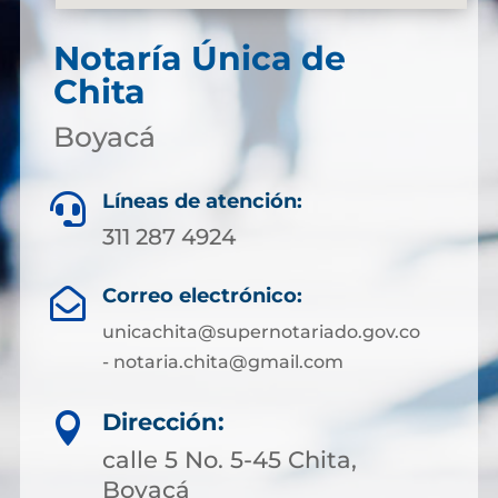
Notaría Única de
Chita
Boyacá
Líneas de atención:

311 287 4924
Correo electrónico:

unicachita@supernotariado.gov.co
- notaria.chita@gmail.com
Dirección:

calle 5 No. 5-45 Chita,
Boyacá