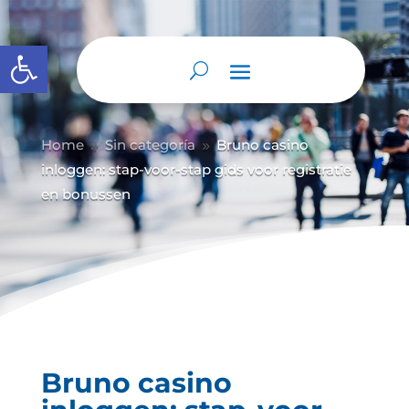
Abrir barra de herramientas
Home
Sin categoría
Bruno casino
9
9
inloggen: stap-voor-stap gids voor registratie
en bonussen
Bruno casino