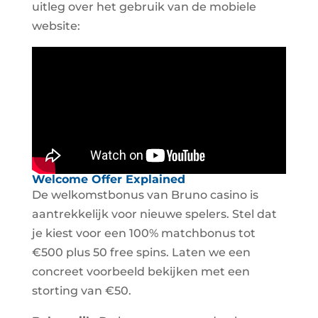
uitleg over het gebruik van de mobiele
website:
Welcome Offer Explained
De welkomstbonus van Bruno casino is
aantrekkelijk voor nieuwe spelers. Stel dat
je kiest voor een 100% matchbonus tot
€500 plus 50 free spins. Laten we een
concreet voorbeeld bekijken met een
storting van €50.