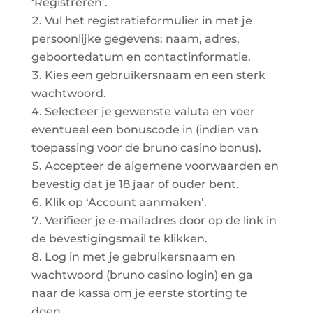
‘Registreren’.
Vul het registratieformulier in met je
persoonlijke gegevens: naam, adres,
geboortedatum en contactinformatie.
Kies een gebruikersnaam en een sterk
wachtwoord.
Selecteer je gewenste valuta en voer
eventueel een bonuscode in (indien van
toepassing voor de bruno casino bonus).
Accepteer de algemene voorwaarden en
bevestig dat je 18 jaar of ouder bent.
Klik op ‘Account aanmaken’.
Verifieer je e-mailadres door op de link in
de bevestigingsmail te klikken.
Log in met je gebruikersnaam en
wachtwoord (bruno casino login) en ga
naar de kassa om je eerste storting te
doen.