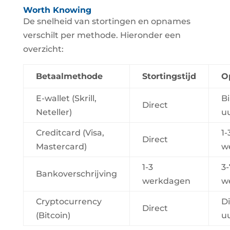
Worth Knowing
De snelheid van stortingen en opnames
verschilt per methode. Hieronder een
overzicht:
Betaalmethode
Stortingstijd
O
E-wallet (Skrill,
B
Direct
Neteller)
u
Creditcard (Visa,
1-
Direct
Mastercard)
w
1-3
3-
Bankoverschrijving
werkdagen
w
Cryptocurrency
Di
Direct
(Bitcoin)
u