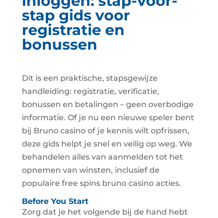
inloggen: stap-voor-
stap gids voor
registratie en
bonussen
Dit is een praktische, stapsgewijze
handleiding: registratie, verificatie,
bonussen en betalingen – geen overbodige
informatie. Of je nu een nieuwe speler bent
bij Bruno casino of je kennis wilt opfrissen,
deze gids helpt je snel en veilig op weg. We
behandelen alles van aanmelden tot het
opnemen van winsten, inclusief de
populaire free spins bruno casino acties.
Before You Start
Zorg dat je het volgende bij de hand hebt