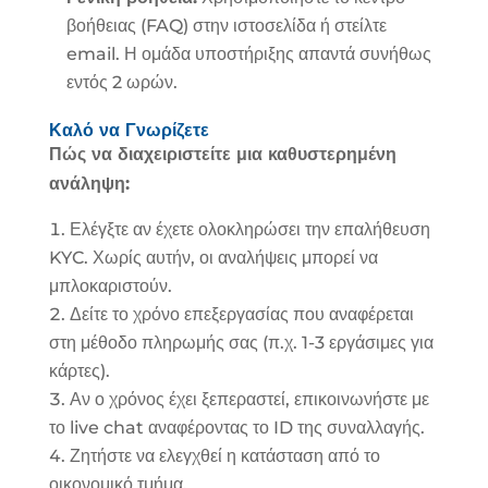
βοήθειας (FAQ) στην ιστοσελίδα ή στείλτε
email. Η ομάδα υποστήριξης απαντά συνήθως
εντός 2 ωρών.
Καλό να Γνωρίζετε
Πώς να διαχειριστείτε μια καθυστερημένη
ανάληψη:
Ελέγξτε αν έχετε ολοκληρώσει την επαλήθευση
KYC. Χωρίς αυτήν, οι αναλήψεις μπορεί να
μπλοκαριστούν.
Δείτε το χρόνο επεξεργασίας που αναφέρεται
στη μέθοδο πληρωμής σας (π.χ. 1-3 εργάσιμες για
κάρτες).
Αν ο χρόνος έχει ξεπεραστεί, επικοινωνήστε με
το live chat αναφέροντας το ID της συναλλαγής.
Ζητήστε να ελεγχθεί η κατάσταση από το
οικονομικό τμήμα.