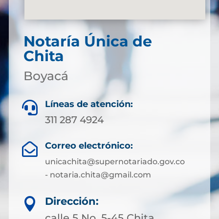
Notaría Única de
Chita
Boyacá
Líneas de atención:

311 287 4924
Correo electrónico:

unicachita@supernotariado.gov.co
- notaria.chita@gmail.com
Dirección:

calle 5 No. 5-45 Chita,