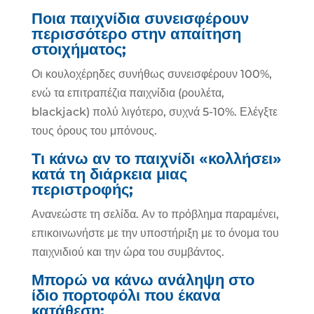
Ποια παιχνίδια συνεισφέρουν
περισσότερο στην απαίτηση
στοιχήματος;
Οι κουλοχέρηδες συνήθως συνεισφέρουν 100%,
ενώ τα επιτραπέζια παιχνίδια (ρουλέτα,
blackjack) πολύ λιγότερο, συχνά 5-10%. Ελέγξτε
τους όρους του μπόνους.
Τι κάνω αν το παιχνίδι «κολλήσει»
κατά τη διάρκεια μιας
περιστροφής;
Ανανεώστε τη σελίδα. Αν το πρόβλημα παραμένει,
επικοινωνήστε με την υποστήριξη με το όνομα του
παιχνιδιού και την ώρα του συμβάντος.
Μπορώ να κάνω ανάληψη στο
ίδιο πορτοφόλι που έκανα
κατάθεση;