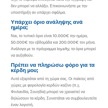
δεν μπορεί να αλλάξει. Επικοινωνήστε με την
υποστήριξη αν υπάρχει σφάλμα.
Υπάρχει όριο ανάληψης ανά
ημέρα;
Ναι, το τυπικό όριο είναι 10.000€ την ημέρα,
50.000€ την εβδομάδα και 200.000€ τον μήνα.
Ανάλογα με το πρόγραμμα loyalty, τα όρια μπορεί
να αυξηθούν.
Πρέπει να πληρώσω φόρο για τα
κέρδη μου;
Αυτό εξαρτάται από τη χώρα σας. Οι παίκτες από
χώρες με φορολογία κερδών καζίνο (π.χ.
Φινλανδία, Σουηδία) μπορεί να χρειαστεί να
δηλώσουν τα κέρδη. Συνιστάται να συμβουλευτείτε
έναν λογιστή.