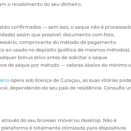
am o recebimento do seu dinheiro.
 estão confirmados — sem isso, o saque não é processad
tidade) assim que possível: documento com foto,
ecessário, comprovante do método de pagamento.
o ao usado no depósito (política de mesmos métodos).
alquer bónus ativo antes de solicitar o saque.
imos de saque por método — valores abaixo do mínimo 
sino
opera sob licença de Curaçau, as suas vitórias po
local, dependendo do seu país de residência. Consulte 
m através do seu browser móvel ou desktop. Não é
 plataforma é totalmente otimizada para dispositivos