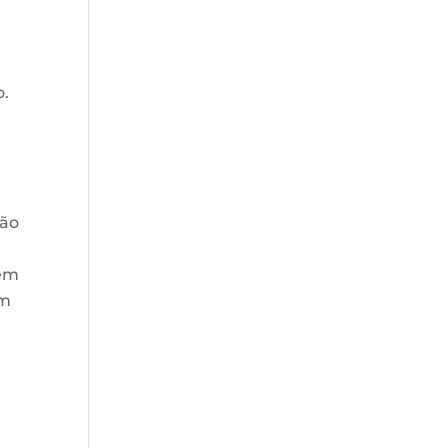
o.
são
dem
um