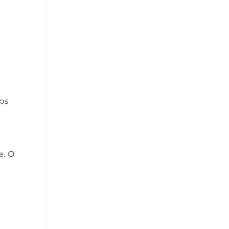
m
os
e. O