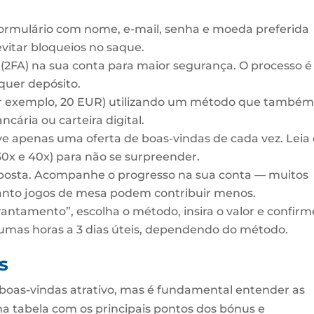
formulário com nome, e-mail, senha e moeda preferida
evitar bloqueios no saque.
s (2FA) na sua conta para maior segurança. O processo é
quer depósito.
por exemplo, 20 EUR) utilizando um método que també
cária ou carteira digital.
ve apenas uma oferta de boas-vindas de cada vez. Leia 
30x e 40x) para não se surpreender.
aposta. Acompanhe o progresso na sua conta — muitos
anto jogos de mesa podem contribuir menos.
vantamento”, escolha o método, insira o valor e confirm
umas horas a 3 dias úteis, dependendo do método.
s
oas-vindas atrativo, mas é fundamental entender as
ma tabela com os principais pontos dos bónus e