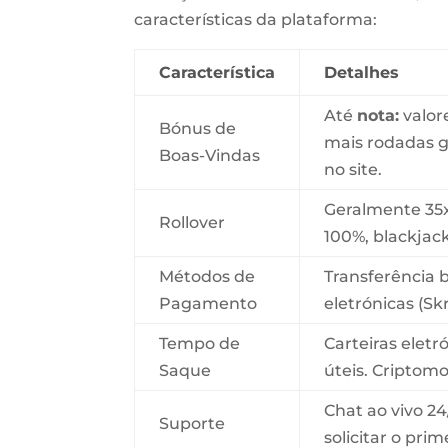
características da plataforma:
Característica
Detalhes
Até
nota:
valor
Bónus de
mais rodadas g
Boas-Vindas
no site.
Geralmente 35x
Rollover
100%, blackjac
Métodos de
Transferência b
Pagamento
eletrónicas (Sk
Tempo de
Carteiras eletr
Saque
úteis. Criptom
Chat ao vivo 2
Suporte
solicitar o pr