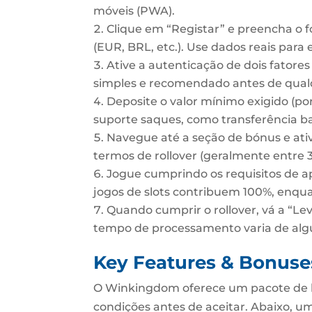
móveis (PWA).
Clique em “Registar” e preencha o 
(EUR, BRL, etc.). Use dados reais para 
Ative a autenticação de dois fatore
simples e recomendado antes de qual
Deposite o valor mínimo exigido (
suporte saques, como transferência ban
Navegue até a seção de bónus e ati
termos de rollover (geralmente entre 
Jogue cumprindo os requisitos de 
jogos de slots contribuem 100%, enqu
Quando cumprir o rollover, vá a “Le
tempo de processamento varia de alg
Key Features & Bonuse
O Winkingdom oferece um pacote de b
condições antes de aceitar. Abaixo, u