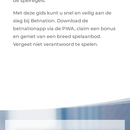
de spelregels.
Met deze gids kunt u snel en veilig aan de
slag bij Betnation. Download de
betnationapp via de PWA, claim een bonus
en geniet van een breed spelaanbod.
Vergeet niet verantwoord te spelen.