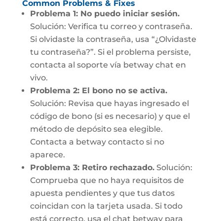
Common Problems & Fixes
Problema 1: No puedo iniciar sesión.
Solución: Verifica tu correo y contraseña.
Si olvidaste la contraseña, usa “¿Olvidaste
tu contraseña?”. Si el problema persiste,
contacta al soporte vía betway chat en
vivo.
Problema 2: El bono no se activa.
Solución: Revisa que hayas ingresado el
código de bono (si es necesario) y que el
método de depósito sea elegible.
Contacta a betway contacto si no
aparece.
Problema 3: Retiro rechazado.
Solución:
Comprueba que no haya requisitos de
apuesta pendientes y que tus datos
coincidan con la tarjeta usada. Si todo
está correcto, usa el chat betway para