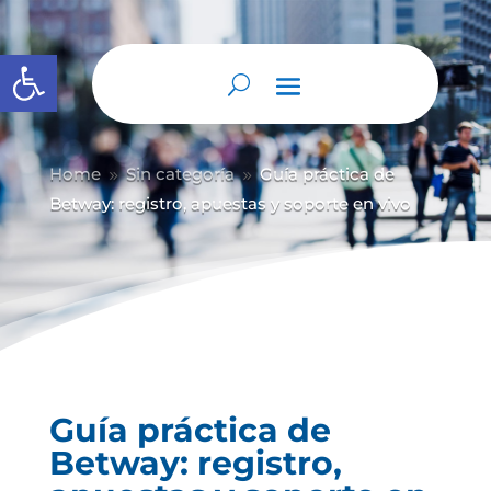
Abrir barra de herramientas
Home
Sin categoría
Guía práctica de
9
9
Betway: registro, apuestas y soporte en vivo
Guía práctica de
Betway: registro,