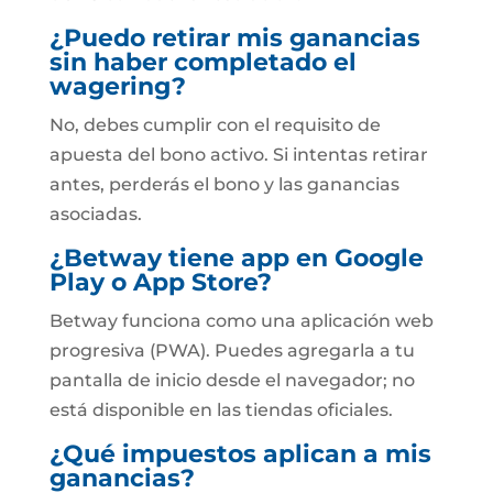
¿Puedo retirar mis ganancias
sin haber completado el
wagering?
No, debes cumplir con el requisito de
apuesta del bono activo. Si intentas retirar
antes, perderás el bono y las ganancias
asociadas.
¿Betway tiene app en Google
Play o App Store?
Betway funciona como una aplicación web
progresiva (PWA). Puedes agregarla a tu
pantalla de inicio desde el navegador; no
está disponible en las tiendas oficiales.
¿Qué impuestos aplican a mis
ganancias?