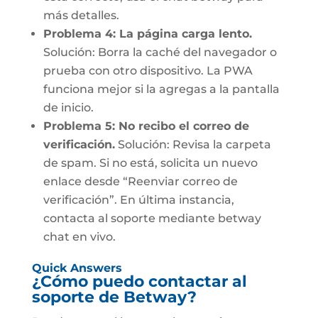
más detalles.
Problema 4: La página carga lento.
Solución: Borra la caché del navegador o
prueba con otro dispositivo. La PWA
funciona mejor si la agregas a la pantalla
de inicio.
Problema 5: No recibo el correo de
verificación.
Solución: Revisa la carpeta
de spam. Si no está, solicita un nuevo
enlace desde “Reenviar correo de
verificación”. En última instancia,
contacta al soporte mediante betway
chat en vivo.
Quick Answers
¿Cómo puedo contactar al
soporte de Betway?