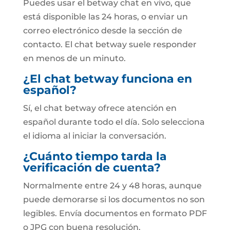
Puedes usar el betway chat en vivo, que
está disponible las 24 horas, o enviar un
correo electrónico desde la sección de
contacto. El chat betway suele responder
en menos de un minuto.
¿El chat betway funciona en
español?
Sí, el chat betway ofrece atención en
español durante todo el día. Solo selecciona
el idioma al iniciar la conversación.
¿Cuánto tiempo tarda la
verificación de cuenta?
Normalmente entre 24 y 48 horas, aunque
puede demorarse si los documentos no son
legibles. Envía documentos en formato PDF
o JPG con buena resolución.