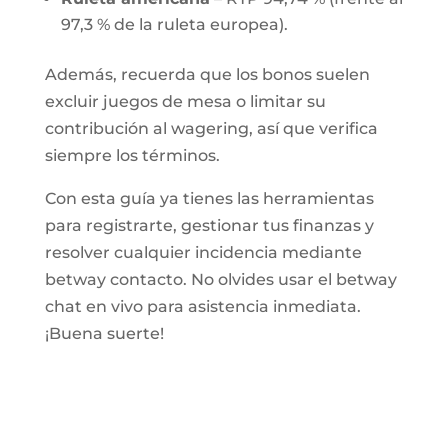
97,3 % de la ruleta europea).
Además, recuerda que los bonos suelen
excluir juegos de mesa o limitar su
contribución al wagering, así que verifica
siempre los términos.
Con esta guía ya tienes las herramientas
para registrarte, gestionar tus finanzas y
resolver cualquier incidencia mediante
betway contacto. No olvides usar el betway
chat en vivo para asistencia inmediata.
¡Buena suerte!