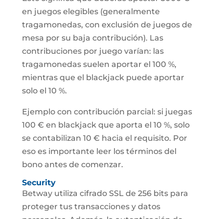
en juegos elegibles (generalmente
tragamonedas, con exclusión de juegos de
mesa por su baja contribución). Las
contribuciones por juego varían: las
tragamonedas suelen aportar el 100 %,
mientras que el blackjack puede aportar
solo el 10 %.
Ejemplo con contribución parcial: si juegas
100 € en blackjack que aporta el 10 %, solo
se contabilizan 10 € hacia el requisito. Por
eso es importante leer los términos del
bono antes de comenzar.
Security
Betway utiliza cifrado SSL de 256 bits para
proteger tus transacciones y datos