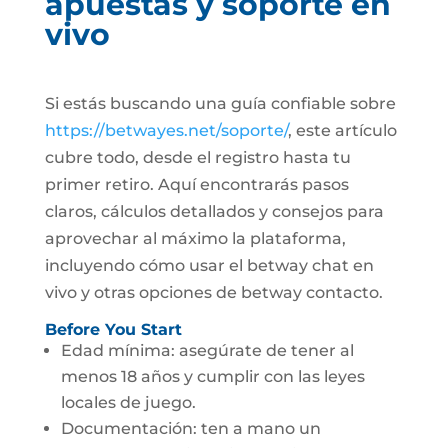
apuestas y soporte en
vivo
Si estás buscando una guía confiable sobre
https://betwayes.net/soporte/
, este artículo
cubre todo, desde el registro hasta tu
primer retiro. Aquí encontrarás pasos
claros, cálculos detallados y consejos para
aprovechar al máximo la plataforma,
incluyendo cómo usar el betway chat en
vivo y otras opciones de betway contacto.
Before You Start
Edad mínima: asegúrate de tener al
menos 18 años y cumplir con las leyes
locales de juego.
Documentación: ten a mano un