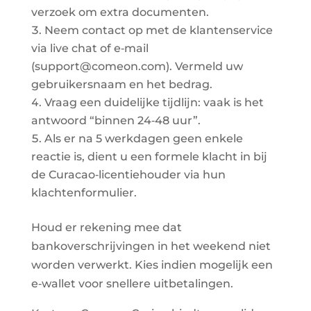
verzoek om extra documenten.
Neem contact op met de klantenservice
via live chat of e‑mail
(support@comeon.com). Vermeld uw
gebruikersnaam en het bedrag.
Vraag een duidelijke tijdlijn: vaak is het
antwoord “binnen 24‑48 uur”.
Als er na 5 werkdagen geen enkele
reactie is, dient u een formele klacht in bij
de Curacao‑licentiehouder via hun
klachtenformulier.
Houd er rekening mee dat
bankoverschrijvingen in het weekend niet
worden verwerkt. Kies indien mogelijk een
e‑wallet voor snellere uitbetalingen.