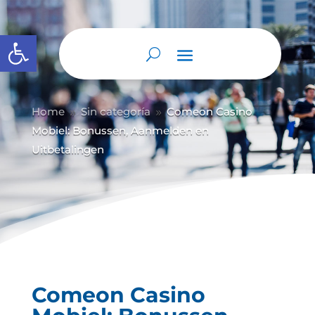
Abrir barra de herramientas
Home
Sin categoría
Comeon Casino
9
9
Mobiel: Bonussen, Aanmelden en
Uitbetalingen
Comeon Casino