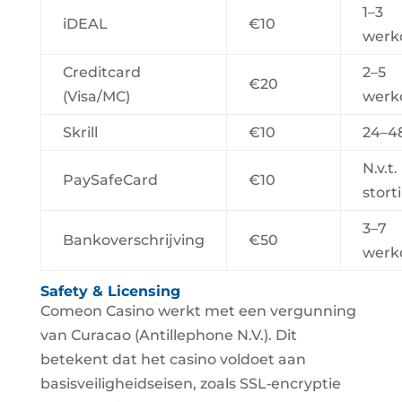
1–3
iDEAL
€10
werk
Creditcard
2–5
€20
(Visa/MC)
werk
Skrill
€10
24–4
N.v.t.
PaySafeCard
€10
stort
3–7
Bankoverschrijving
€50
werk
Safety & Licensing
Comeon Casino werkt met een vergunning
van Curacao (Antillephone N.V.). Dit
betekent dat het casino voldoet aan
basisveiligheidseisen, zoals SSL‑encryptie