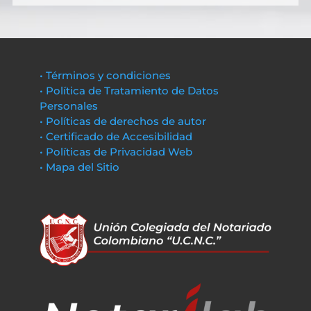
• Términos y condiciones
• Política de Tratamiento de Datos
Personales
• Políticas de derechos de autor
• Certificado de Accesibilidad
• Políticas de Privacidad Web
• Mapa del Sitio